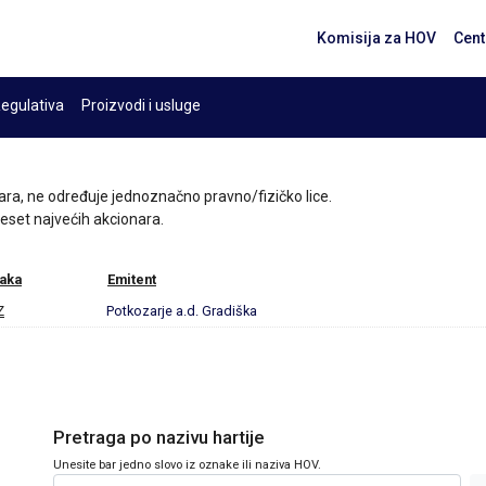
Komisija za HOV
Cent
egulativa
Proizvodi i usluge
ara, ne određuje jednoznačno pravno/fizičko lice.
 deset najvećih akcionara.
aka
Emitent
Z
Potkozarje a.d. Gradiška
Pretraga po nazivu hartije
Unesite bar jedno slovo iz oznake ili naziva HOV.