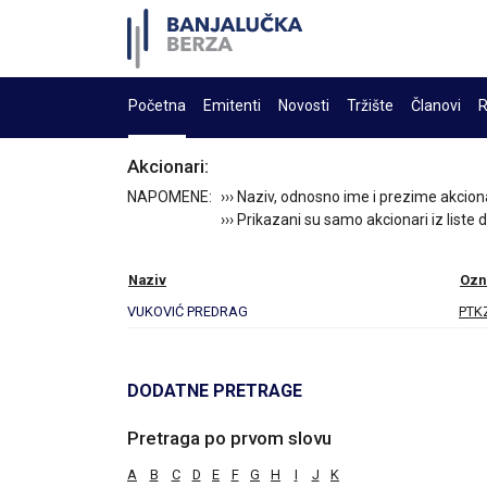
Početna
Emitenti
Novosti
Tržište
Članovi
R
Akcionari:
NAPOMENE:
››› Naziv, odnosno ime i prezime akcion
››› Prikazani su samo akcionari iz liste
Naziv
Ozn
VUKOVIĆ PREDRAG
PTK
DODATNE PRETRAGE
Pretraga po prvom slovu
A
B
C
D
E
F
G
H
I
J
K