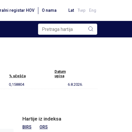
ralni registar HOV
O nama
Lat
Ћир
Eng
Datum
% učešća
upisa
0,158804
6.8.2026.
Hartije iz indeksa
BIRS
ORS