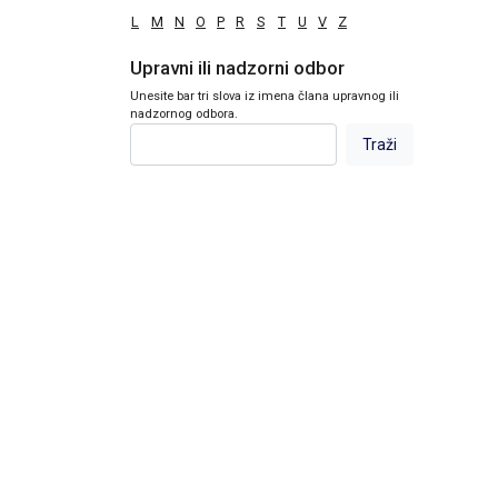
L
M
N
O
P
R
S
T
U
V
Z
Upravni ili nadzorni odbor
Unesite bar tri slova iz imena člana upravnog ili
nadzornog odbora.