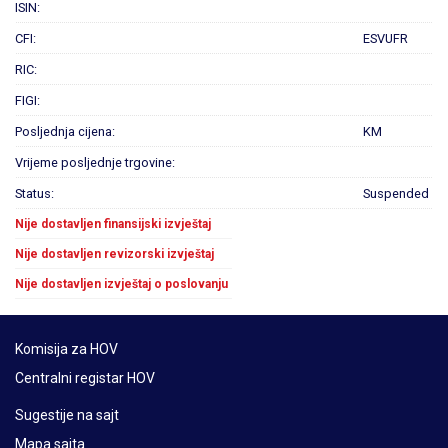
ISIN:
CFI:
ESVUFR
RIC:
FIGI:
Posljednja cijena:
KM
Vrijeme posljednje trgovine:
Status:
Suspended
Nije dostavljen finansijski izvještaj
Nije dostavljen revizorski izvještaj
Nije dostavljen izvještaj o poslovanju
Komisija za HOV
Centralni registar HOV
Sugestije na sajt
Mapa sajta