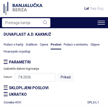
Lat
Ћир
Eng
DUVAPLAST A.D. KAKMUŽ
Podaci o hartiji
Grafikoni
Cijene
Poslovi
Podaci o emitentu
Objave
Finansijski izvještaji
PARAMETRI
Izaberite datum trgovanja
Datum:
SKLOPLJENI POSLOVI
UKRATKO
Oznaka HOV:
DPLS-L1