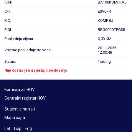
ISIN:
BA100KOMFRA5
CFI:
ESVUFR
RIC:
KOMF.BJ
FIGI:
BBG000QTFGS5
Posljednja cijena:
0,03 KM
20.11.2025.
Vrijeme posljednje trgovine:
12:00:48
Status:
Trading
Nije dostavljen izvještaj o poslovanju
Komisija za HOV
Centralni registar HOV
Sugestije na sajt
Mapa sajta
Lat
Ћир
Eng