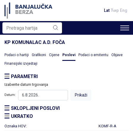
Lat
Ћир
Eng
KP KOMUNALAC A.D. FOČA
Podaci o hartiji
Grafikoni
Cijene
Poslovi
Podaci o emitentu
Objave
Finansijski izvještaji
PARAMETRI
Izaberite datum trgovanja
Datum:
SKLOPLJENI POSLOVI
UKRATKO
Oznaka HOV:
KOMF-R-A