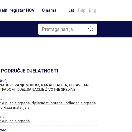
ralni registar HOV
O nama
Lat
Ћир
Eng
PODRUČJE DJELATNOSTI
dručje
NABDIJEVANjE VODOM, KANALIZACIJA, UPRAVLjANjE
TPADOM I DJEL.SANACIJE ŽIVOTNE SREDINE
ast
rikupljanje otpada, djelatnosti obrade i odlaganja otpada;
eciklaža materijala
ana
rikupljanje otpada
zred