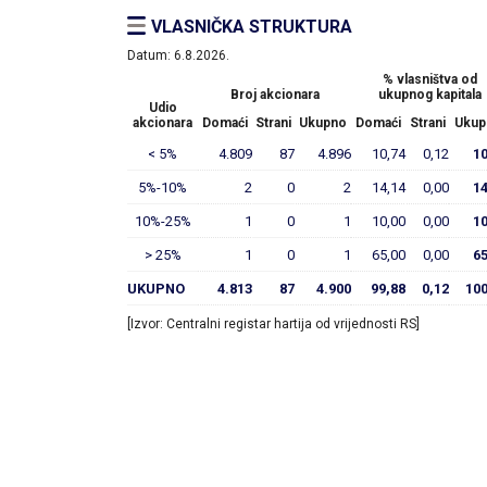
VLASNIČKA STRUKTURA
Datum:
6.8.2026.
% vlasništva od
Broj akcionara
ukupnog kapitala
Udio
akcionara
Domaći
Strani
Ukupno
Domaći
Strani
Ukup
< 5%
4.809
87
4.896
10,74
0,12
10
5%-10%
2
0
2
14,14
0,00
14
10%-25%
1
0
1
10,00
0,00
10
> 25%
1
0
1
65,00
0,00
65
UKUPNO
4.813
87
4.900
99,88
0,12
100
[Izvor: Centralni registar hartija od vrijednosti RS]