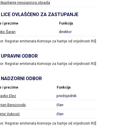
rikupljanje neopasnog otpada
LICE OVLAŠĆENO ZA ZASTUPANJE
e i prezime
Funkcija
nko Šaran
direktor
vor: Registar emitenata Komisije za hartije od vrijednosti RS]
UPRAVNI ODBOR
vor: Registar emitenata Komisije za hartije od vrijednosti RS]
NADZORNI ODBOR
e i prezime
Funkcija
avko Elez
predsjednik
jen Berezovski
član
imir Vuković
član
vor: Registar emitenata Komisije za hartije od vrijednosti RS]