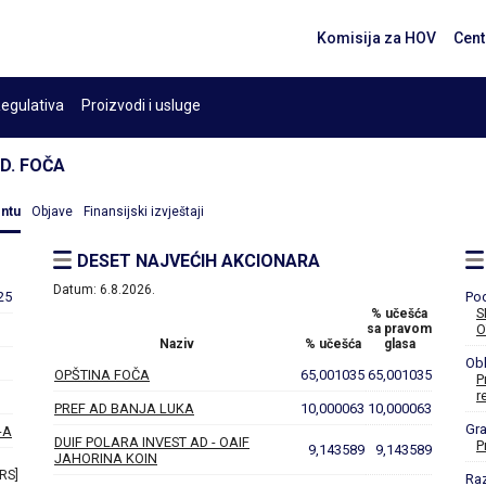
Komisija za HOV
Cent
egulativa
Proizvodi i usluge
D. FOČA
entu
Objave
Finansijski izvještaji
DESET NAJVEĆIH AKCIONARA
Datum:
6.8.2026.
25
Po
S
% učešća
sa pravom
O
Naziv
% učešća
glasa
Obl
OPŠTINA FOČA
65,001035
65,001035
P
r
PREF AD BANJA LUKA
10,000063
10,000063
Gr
-A
DUIF POLARA INVEST AD - OAIF
P
9,143589
9,143589
JAHORINA KOIN
 RS]
Ra