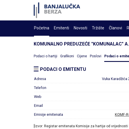
Početna
Emitenti
Novosti
Tržište
Članovi
R
KOMUNALNO PREDUZEĆE "KOMUNALAC" A.
Podaci o hartiji
Grafikoni
Cijene
Poslovi
Podaci o emit
PODACI O EMITENTU
Adresa
Vuka Karadžića 
Telefon
Web
Email
Emisije emitenata
KOMF-R
[Izvor: Registar emitenata Komisije za hartije od vrijednosti