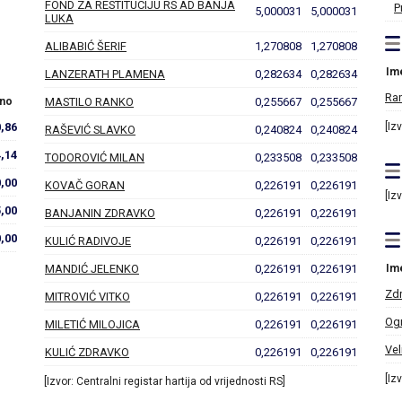
FOND ZA RESTITUCIJU RS AD BANJA
P
5,000031
5,000031
LUKA
ALIBABIĆ ŠERIF
1,270808
1,270808
Im
LANZERATH PLAMENA
0,282634
0,282634
Ra
no
MASTILO RANKO
0,255667
0,255667
,86
[Iz
RAŠEVIĆ SLAVKO
0,240824
0,240824
,14
TODOROVIĆ MILAN
0,233508
0,233508
,00
KOVAČ GORAN
0,226191
0,226191
[Iz
,00
BANJANIN ZDRAVKO
0,226191
0,226191
,00
KULIĆ RADIVOJE
0,226191
0,226191
MANDIĆ JELENKO
0,226191
0,226191
Im
Zdr
MITROVIĆ VITKO
0,226191
0,226191
Ogn
MILETIĆ MILOJICA
0,226191
0,226191
Vel
KULIĆ ZDRAVKO
0,226191
0,226191
[Iz
[Izvor: Centralni registar hartija od vrijednosti RS]