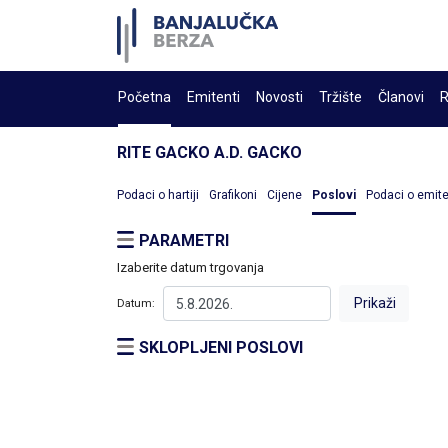
Početna
Emitenti
Novosti
Tržište
Članovi
R
RITE GACKO A.D. GACKO
Podaci o hartiji
Grafikoni
Cijene
Poslovi
Podaci o emit
PARAMETRI
Izaberite datum trgovanja
Datum:
SKLOPLJENI POSLOVI