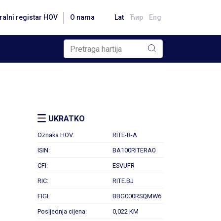
ralni registar HOV
O nama
Lat
Ћир
Eng
UKRATKO
Oznaka HOV:
RITE-R-A
ISIN:
BA100RITERA0
CFI:
ESVUFR
RIC:
RITE.BJ
FIGI:
BBG000RSQMW6
Posljednja cijena:
0,022 KM