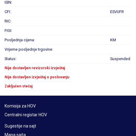
ISIN:
CFI:
ESVUFR
RIC:
FIGI:
Posljednja cijena:
KM
Vrijeme posljednje trgovine:
Status:
Suspended
Nije dostavljen revizorski izvještaj
Nije dostavljen izvještaj o poslovanju
Zaključen stečaj
Komisija za HOV
Centralni registar HOV
Sugestije na sajt
Mapa sajta