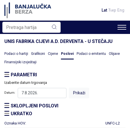
Lat
Ћир
Eng
UNIS FABRIKA CIJEVI A.D. DERVENTA - U STEČAJU
Podaci o hartiji
Grafikoni
Cijene
Poslovi
Podaci o emitentu
Objave
Finansijski izvještaji
PARAMETRI
Izaberite datum trgovanja
Datum:
SKLOPLJENI POSLOVI
UKRATKO
Oznaka HOV:
UNFC-L2