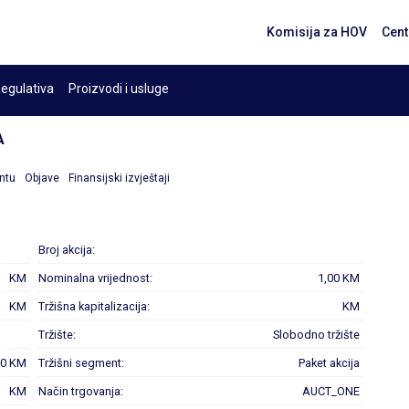
Komisija za HOV
Cent
egulativa
Proizvodi i usluge
A
ntu
Objave
Finansijski izvještaji
Broj akcija:
KM
Nominalna vrijednost:
1,00 KM
KM
Tržišna kapitalizacija:
KM
Tržište:
Slobodno tržište
00 KM
Tržišni segment:
Paket akcija
KM
Način trgovanja:
AUCT_ONE