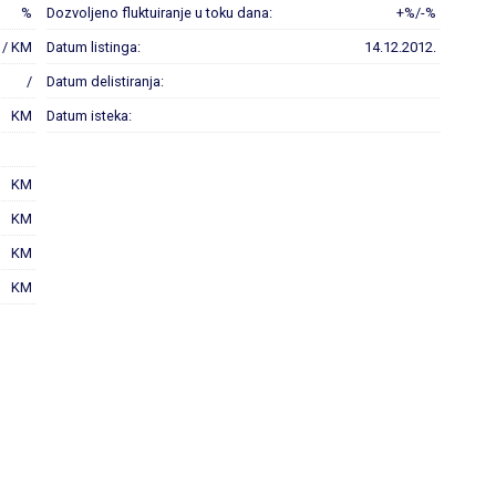
%
Dozvoljeno fluktuiranje u toku dana:
+%/-%
 / KM
Datum listinga:
14.12.2012.
/
Datum delistiranja:
KM
Datum isteka:
KM
KM
KM
KM