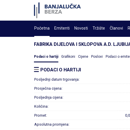
Početna
Emitenti
Novosti
Tržište
Članovi
R
FABRIKA DIJELOVA I SKLOPOVA A.D. LJUBIJ
Podaci o hartiji
Grafikoni
Cijene
Poslovi
Podaci o emite
PODACI O HARTIJI
Posljednji datum trgovanja:
Prosječna cijena:
Posljednja cijena:
Količina:
Promet:
0,
Apsolutna promjena: