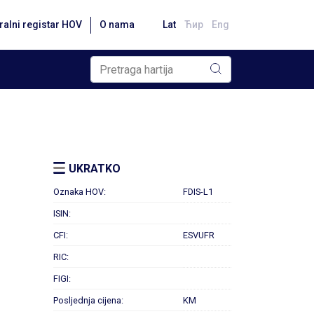
ralni registar HOV
O nama
Lat
Ћир
Eng
UKRATKO
Oznaka HOV:
FDIS-L1
ISIN:
CFI:
ESVUFR
RIC:
FIGI:
Posljednja cijena:
KM