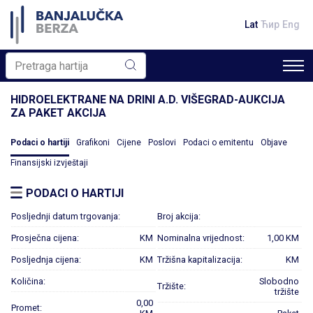
Lat
Ћир
Eng
HIDROELEKTRANE NA DRINI A.D. VIŠEGRAD-AUKCIJA
ZA PAKET AKCIJA
Podaci o hartiji
Grafikoni
Cijene
Poslovi
Podaci o emitentu
Objave
Finansijski izvještaji
PODACI O HARTIJI
Posljednji datum trgovanja:
Broj akcija:
Prosječna cijena:
KM
Nominalna vrijednost:
1,00 KM
Posljednja cijena:
KM
Tržišna kapitalizacija:
KM
Količina:
Slobodno
Tržište:
tržište
0,00
Promet: