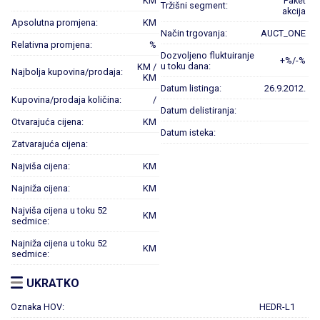
KM
Paket
Tržišni segment:
akcija
Apsolutna promjena:
KM
Način trgovanja:
AUCT_ONE
Relativna promjena:
%
Dozvoljeno fluktuiranje
+%/-%
u toku dana:
KM /
Najbolja kupovina/prodaja:
KM
Datum listinga:
26.9.2012.
Kupovina/prodaja količina:
/
Datum delistiranja:
Otvarajuća cijena:
KM
Datum isteka:
Zatvarajuća cijena:
Najviša cijena:
KM
Najniža cijena:
KM
Najviša cijena u toku 52
KM
sedmice:
Najniža cijena u toku 52
KM
sedmice:
UKRATKO
Oznaka HOV:
HEDR-L1