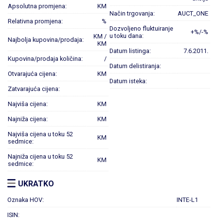
Apsolutna promjena:
KM
Način trgovanja:
AUCT_ONE
Relativna promjena:
%
Dozvoljeno fluktuiranje
+%/-%
u toku dana:
KM /
Najbolja kupovina/prodaja:
KM
Datum listinga:
7.6.2011.
Kupovina/prodaja količina:
/
Datum delistiranja:
Otvarajuća cijena:
KM
Datum isteka:
Zatvarajuća cijena:
Najviša cijena:
KM
Najniža cijena:
KM
Najviša cijena u toku 52
KM
sedmice:
Najniža cijena u toku 52
KM
sedmice:
UKRATKO
Oznaka HOV:
INTE-L1
ISIN: