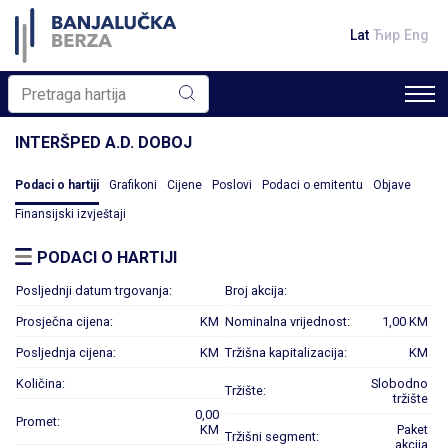
Lat
Ћир
Eng
INTERŠPED A.D. DOBOJ
Podaci o hartiji
Grafikoni
Cijene
Poslovi
Podaci o emitentu
Objave
Finansijski izvještaji
PODACI O HARTIJI
Posljednji datum trgovanja:
Broj akcija:
Prosječna cijena:
KM
Nominalna vrijednost:
1,00 KM
Posljednja cijena:
KM
Tržišna kapitalizacija:
KM
Količina:
Slobodno
Tržište:
tržište
0,00
Promet:
KM
Paket
Tržišni segment:
akcija