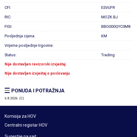
CFI:
ESVUFR
RIC:
MOZK.BJ
FIGI:
BBG000QYC0M8
Posljednja cijena:
KM
Vrijeme posljednje trgovine:
Status:
Trading
Nije dostavljen revizorski izvještaj
Nije dostavljen izvještaj o poslovanju
PONUDA I POTRAŽNJA
6.8.2026. (C)
Komisija za HOV
Centralni registar HOV
Sugestije na sajt