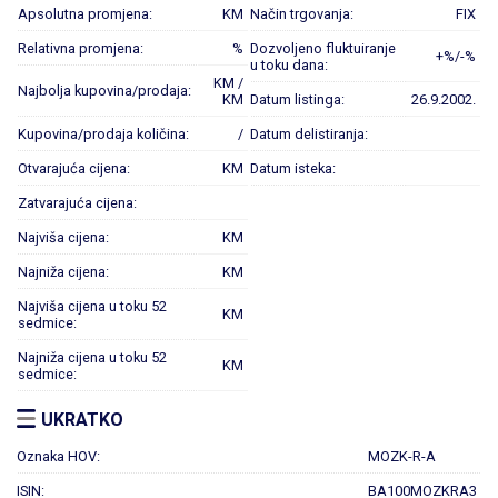
Apsolutna promjena:
KM
Način trgovanja:
FIX
Relativna promjena:
%
Dozvoljeno fluktuiranje
+%/-%
u toku dana:
KM /
Najbolja kupovina/prodaja:
KM
Datum listinga:
26.9.2002.
Kupovina/prodaja količina:
/
Datum delistiranja:
Otvarajuća cijena:
KM
Datum isteka:
Zatvarajuća cijena:
Najviša cijena:
KM
Najniža cijena:
KM
Najviša cijena u toku 52
KM
sedmice:
Najniža cijena u toku 52
KM
sedmice:
UKRATKO
Oznaka HOV:
MOZK-R-A
ISIN:
BA100MOZKRA3