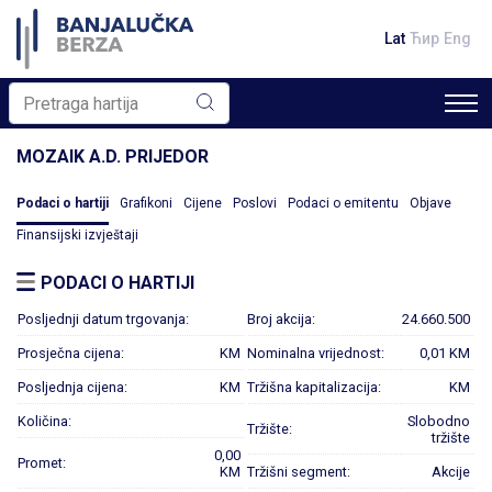
Lat
Ћир
Eng
MOZAIK A.D. PRIJEDOR
Podaci o hartiji
Grafikoni
Cijene
Poslovi
Podaci o emitentu
Objave
Finansijski izvještaji
PODACI O HARTIJI
Posljednji datum trgovanja:
Broj akcija:
24.660.500
Prosječna cijena:
KM
Nominalna vrijednost:
0,01 KM
Posljednja cijena:
KM
Tržišna kapitalizacija:
KM
Količina:
Slobodno
Tržište:
tržište
0,00
Promet:
KM
Tržišni segment:
Akcije