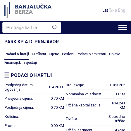
Lat
Ћир
Eng
PARK KP A.D. PRNJAVOR
Podaci o hartiji
Grafikoni
Cijene
Poslovi
Podaci o emitentu
Objave
Finansijski izvještaji
PODACI O HARTIJI
Posljednji datum
Broj akcija:
1.163.202
8.4.2011.
trgovanja:
Nominalna vrijednost:
1,00 KM
Prosječna cijena:
0,70 KM
814.241
Tržišna kapitalizacija:
Posljednja cijena:
0,70 KM
KM
Količina:
Slobodno
Tržište:
tržište
Promet:
0,00 KM
Tržišni segment:
Akcije