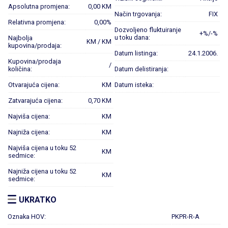
Apsolutna promjena:
0,00 KM
Način trgovanja:
FIX
Relativna promjena:
0,00%
Dozvoljeno fluktuiranje
+%/-%
u toku dana:
Najbolja
KM / KM
kupovina/prodaja:
Datum listinga:
24.1.2006.
Kupovina/prodaja
/
količina:
Datum delistiranja:
Otvarajuća cijena:
KM
Datum isteka:
Zatvarajuća cijena:
0,70 KM
Najviša cijena:
KM
Najniža cijena:
KM
Najviša cijena u toku 52
KM
sedmice:
Najniža cijena u toku 52
KM
sedmice:
UKRATKO
Oznaka HOV:
PKPR-R-A