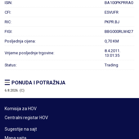
ISIN:
BA100PKPRRA0
CFI:
ESVUFR
RIC:
PKPR.BJ
FIGI:
BBG000RLW427
Posljednja cijena:
0,70 KM
8.4.2011.
Vrijeme posljednje trgovine:
13:01:35
Status:
Trading
PONUDA I POTRAŽNJA
6.8.2026. (C)
Komisija za HOV
Centralni registar HOV
Sugestije na sajt
Mapa sajta