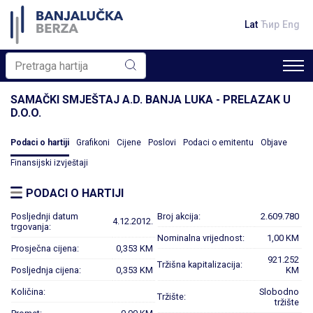
Lat
Ћир
Eng
SAMAČKI SMJEŠTAJ A.D. BANJA LUKA - PRELAZAK U
D.O.O.
Podaci o hartiji
Grafikoni
Cijene
Poslovi
Podaci o emitentu
Objave
Finansijski izvještaji
PODACI O HARTIJI
Posljednji datum
Broj akcija:
2.609.780
4.12.2012.
trgovanja:
Nominalna vrijednost:
1,00 KM
Prosječna cijena:
0,353 KM
921.252
Tržišna kapitalizacija:
Posljednja cijena:
0,353 KM
KM
Količina:
Slobodno
Tržište:
tržište