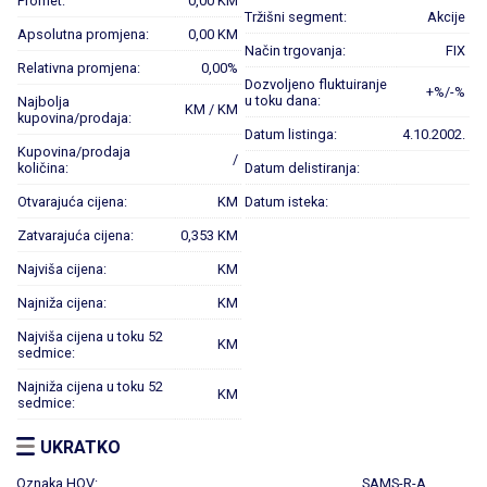
Promet:
0,00 KM
Tržišni segment:
Akcije
Apsolutna promjena:
0,00 KM
Način trgovanja:
FIX
Relativna promjena:
0,00%
Dozvoljeno fluktuiranje
+%/-%
u toku dana:
Najbolja
KM / KM
kupovina/prodaja:
Datum listinga:
4.10.2002.
Kupovina/prodaja
/
količina:
Datum delistiranja:
Otvarajuća cijena:
KM
Datum isteka:
Zatvarajuća cijena:
0,353 KM
Najviša cijena:
KM
Najniža cijena:
KM
Najviša cijena u toku 52
KM
sedmice:
Najniža cijena u toku 52
KM
sedmice:
UKRATKO
Oznaka HOV:
SAMS-R-A