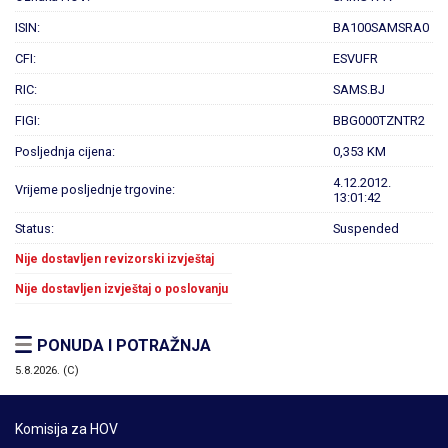
ISIN:
BA100SAMSRA0
CFI:
ESVUFR
RIC:
SAMS.BJ
FIGI:
BBG000TZNTR2
Posljednja cijena:
0,353 KM
4.12.2012.
Vrijeme posljednje trgovine:
13:01:42
Status:
Suspended
Nije dostavljen revizorski izvještaj
Nije dostavljen izvještaj o poslovanju
PONUDA I POTRAŽNJA
5.8.2026. (C)
Komisija za HOV