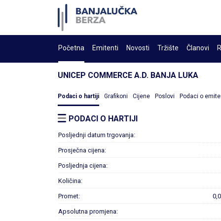
Početna
Emitenti
Novosti
Tržište
Članovi
R
UNICEP COMMERCE A.D. BANJA LUKA
Podaci o hartiji
Grafikoni
Cijene
Poslovi
Podaci o emite
PODACI O HARTIJI
Posljednji datum trgovanja:
Prosječna cijena:
Posljednja cijena:
Količina:
Promet:
0,
Apsolutna promjena: