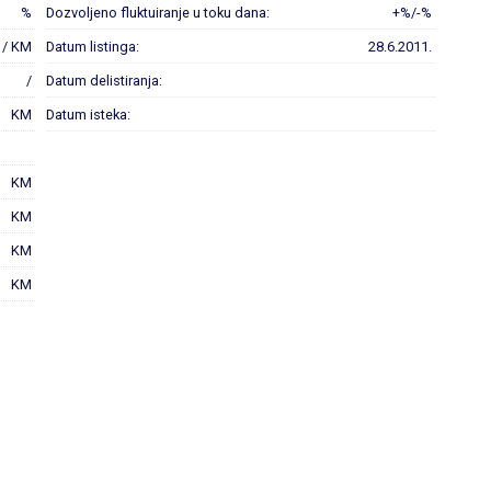
%
Dozvoljeno fluktuiranje u toku dana:
+%/-%
 / KM
Datum listinga:
28.6.2011.
/
Datum delistiranja:
KM
Datum isteka:
KM
KM
KM
KM