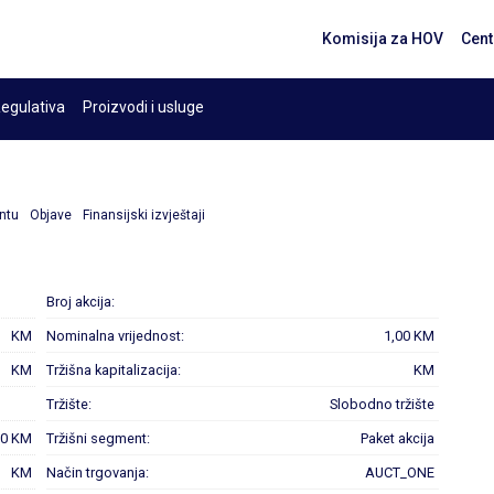
Komisija za HOV
Cent
egulativa
Proizvodi i usluge
ntu
Objave
Finansijski izvještaji
Broj akcija:
KM
Nominalna vrijednost:
1,00 KM
KM
Tržišna kapitalizacija:
KM
Tržište:
Slobodno tržište
00 KM
Tržišni segment:
Paket akcija
KM
Način trgovanja:
AUCT_ONE