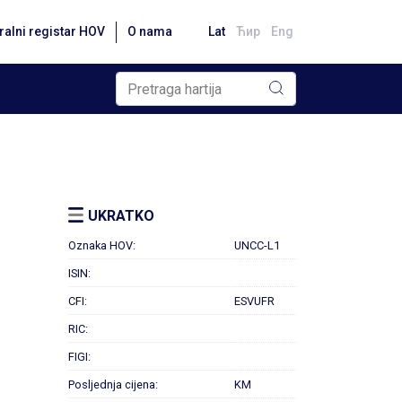
ralni registar HOV
O nama
Lat
Ћир
Eng
UKRATKO
Oznaka HOV:
UNCC-L1
ISIN:
CFI:
ESVUFR
RIC:
FIGI:
Posljednja cijena:
KM