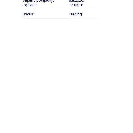
Vrijeme posljednje
6.8.2026.
trgovine:
12:05:18
Status:
Trading