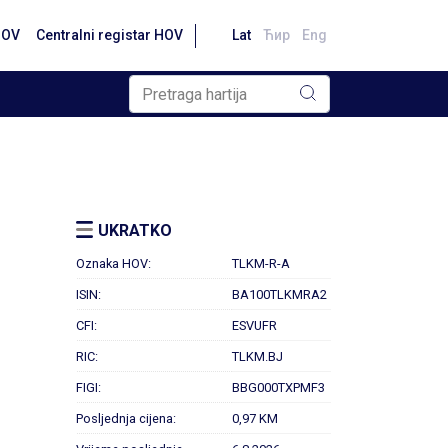
HOV
Centralni registar HOV
Lat
Ћир
Eng
UKRATKO
Oznaka HOV:
TLKM-R-A
ISIN:
BA100TLKMRA2
CFI:
ESVUFR
RIC:
TLKM.BJ
FIGI:
BBG000TXPMF3
Posljednja cijena:
0,97 KM