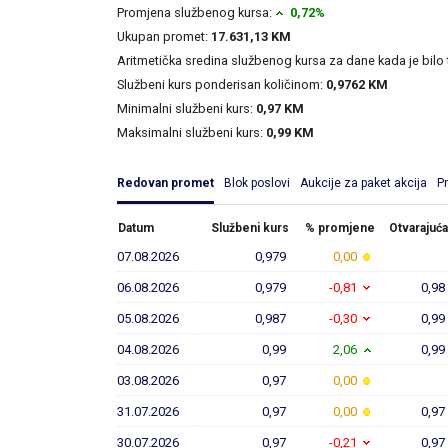
Promjena službenog kursa:
0,72%
Ukupan promet:
17.631,13 KM
Aritmetička sredina službenog kursa za dane kada je bilo
Službeni kurs ponderisan količinom:
0,9762 KM
Minimalni službeni kurs:
0,97 KM
Maksimalni službeni kurs:
0,99 KM
Redovan promet
Blok poslovi
Aukcije za paket akcija
P
Datum
Službeni kurs
% promjene
Otvarajuća
07.08.2026
0,979
0,00
06.08.2026
0,979
-0,81
0,98
05.08.2026
0,987
-0,30
0,99
04.08.2026
0,99
2,06
0,99
03.08.2026
0,97
0,00
31.07.2026
0,97
0,00
0,97
30.07.2026
0,97
-0,21
0,97