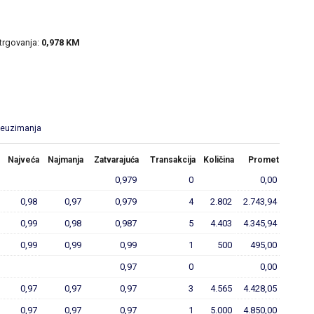
 trgovanja:
0,978 KM
reuzimanja
Najveća
Najmanja
Zatvarajuća
Transakcija
Količina
Promet
0,979
0
0,00
0,98
0,97
0,979
4
2.802
2.743,94
0,99
0,98
0,987
5
4.403
4.345,94
0,99
0,99
0,99
1
500
495,00
0,97
0
0,00
0,97
0,97
0,97
3
4.565
4.428,05
0,97
0,97
0,97
1
5.000
4.850,00