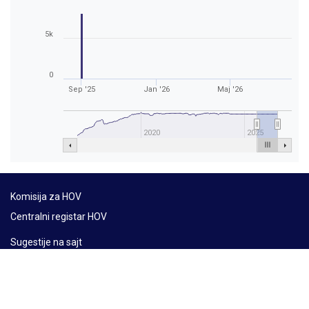
5k
0
Sep '25
Jan '26
Maj '26
2020
2025
Komisija za HOV
Centralni registar HOV
Sugestije na sajt
Mapa sajta
Lat
Ћир
Eng