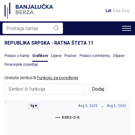
Lat
Ћир
Eng
REPUBLIKA SRPSKA - RATNA ŠTETA 11
Podaci o hartiji
Grafikoni
Cijene
Poslovi
Podaci o emitentu
Objave
Finansijski izvještaji
Unesite simbol Ili
Funkciju za poređenje
Dodaj
1y ▾
Avg 6, 2025
→
Avg 6, 2026
RSRS-O-K