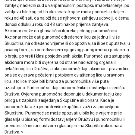
zahtjev, nadležni sud u vanparničnom postupku imaovlašćenje, po
zahtjevu bilo kog od tih akcionara koji se mora podnijeti u daljem
roku od 48 sati, da naloži da se njihovom zahtjevu udovolji, o čemu
donosi odluku u roku od 48 sati nakon prijema zahtjeva.
Akcionar može da gl-asa lično ili preko jednog punomoćnika.
Akcionar može dati punomoć određenom licu za jednu ili više
Skupština, na određeno vrijeme ili do opoziva, sa ili bez uputstva, u
pisanoj formi, sa određivanjem njegovog punog imena i podacima
o broju, po vrsti i klasi posjedovanih akcija. Punomoć za zastupanje
akcionara mora biti ovjerena od strane nadležnog organa ili
ovlaštenog lica Društva, a ako punomoć daje akcionar - pravno lice,
ona se ovjerava pečatom i potpisom ovlaštenog lica u pravnom
licu. Isto lice može biti birano za punomoćnika više puta
uzastopno. Punomoć se daje punomoćniku i dostavlja u sjedištu
Društva. Ovjerena punomoć se deponuje u dokumentaciju kao
prilog uz zapisnik zasjedanja Skupštine akcionara. Kada je
punomoć data za jednu ili više skupština, važi i za ponovljenu
Skupštinu. Punomoć se može opozvati u bilo koje vrijeme prije
glasanja u pisanoj formi dostavljanjem Društvu i punomoćniku ili
prećutno ličnim prisustvom i glasanjem na Skupštini akcionara
Društva. »