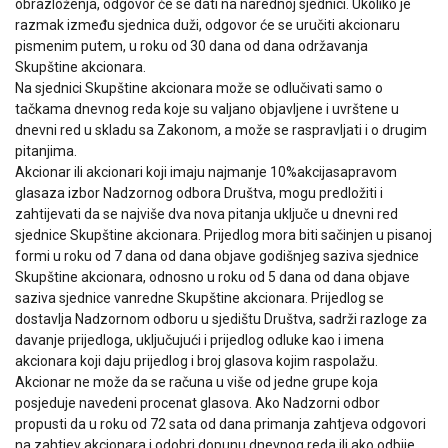
obrazloženja, odgovor će se dati na narednoj sjednici. Ukoliko je
razmak između sjednica duži, odgovor će se uručiti akcionaru
pismenim putem, u roku od 30 dana od dana održavanja
Skupštine akcionara.
Na sjednici Skupštine akcionara može se odlučivati samo o
tačkama dnevnog reda koje su valjano objavljene i uvrštene u
dnevni red u skladu sa Zakonom, a može se raspravljati i o drugim
pitanjima.
Akcionar ili akcionari koji imaju najmanje 10%akcijasapravom
glasaza izbor Nadzornog odbora Društva, mogu predložiti i
zahtijevati da se najviše dva nova pitanja uključe u dnevni red
sjednice Skupštine akcionara. Prijedlog mora biti sačinjen u pisanoj
formi u roku od 7 dana od dana objave godišnjeg saziva sjednice
Skupštine akcionara, odnosno u roku od 5 dana od dana objave
saziva sjednice vanredne Skupštine akcionara. Prijedlog se
dostavlja Nadzornom odboru u sjedištu Društva, sadrži razloge za
davanje prijedloga, uključujući i prijedlog odluke kao i imena
akcionara koji daju prijedlog i broj glasova kojim raspolažu.
Akcionar ne može da se računa u više od jedne grupe koja
posjeduje navedeni procenat glasova. Ako Nadzorni odbor
propusti da u roku od 72 sata od dana primanja zahtjeva odgovori
na zahtjev akcionara i odobri dopunu dnevnog reda ili ako odbije