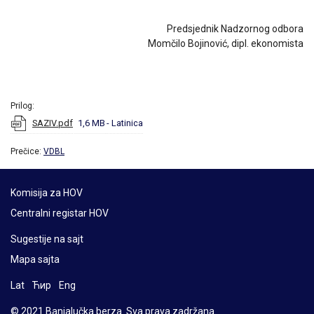
Predsjednik Nadzornog odbora
Momčilo Bojinović, dipl. ekonomista
Prilog:
SAZIV.pdf
1,6 MB
- Latinica
Prečice:
VDBL
Komisija za HOV
Centralni registar HOV
Sugestije na sajt
Mapa sajta
Lat
Ћир
Eng
© 2021 Banjalučka berza. Sva prava zadržana.