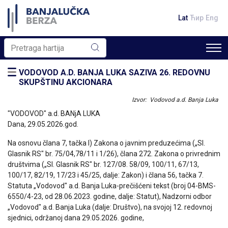
Lat
Ћир
Eng
VODOVOD A.D. BANJA LUKA SAZIVA 26. REDOVNU
SKUPŠTINU AKCIONARA
Izvor: Vodovod a.d. Banja Luka
"VODOVOD" a.d. BANjA LUKA
Dana, 29.05.2026.god.
Na osnovu člana 7, tačka l) Zakona o javnim preduzećima („Sl.
Glasnik RS" br. 75/04,78/11 i 1/26), člana 272. Zakona o privrednim
društvima („Sl. Glasnik RS" br. 127/08. 58/09, 100/11, 67/13,
100/17, 82/19, 17/23 i 45/25, dalje: Zakon) i člana 56, tačka 7.
Statuta „Vodovod" a.d. Banja Luka-prečišćeni tekst (broj 04-BMS-
6550/4-23, od 28.06.2023. godine, dalje: Statut), Nadzorni odbor
„Vodovod" a.d. Banja Luka (dalje: Društvo), na svojoj 12. redovnoj
sjednici, održanoj dana 29.05.2026. godine,