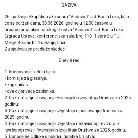
SAZIVA
26. godišnju Skupštinu akcionara "Vodovod" a.d. Banja Luka, koja
će se održati dana, 30.06.2026. godine u 12,00 časova u
prostorijama akcionarskog društva "Vodovod" a.d. Banja Luka
(zgrada Uprave, konferencijska sala, broj 110 -1 sprat) u '" Ul.
Marije Bursać br. 4 u Banjoj Luci.
Za sjednicu se predlaže sljedeći:
Dnevni red
1. Imenovanje radnih tijela:
• komisije za glasanje,
• zapisničara,
• dva ovjerivača zapisnika.
2. Razmatranje i usvajanje Finansijskih izvještaja Društva za 2025.
godinu;
3. Razmatranje i usvajanje Izvještaja o poslovanju Društva za
2025. godinu;
4. Razmatranje i usvajanje Izvještaja nezavisnog revizora o
izvršenoj reviziji finansijskih izvještaja Društva za 2025. godinu;
5. Donošenje Odluke o pokriću gubitka Društva;