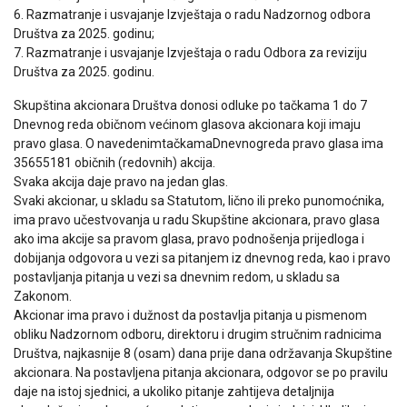
6. Razmatranje i usvajanje Izvještaja o radu Nadzornog odbora
Društva za 2025. godinu;
7. Razmatranje i usvajanje Izvještaja o radu Odbora za reviziju
Društva za 2025. godinu.
Skupština akcionara Društva donosi odluke po tačkama 1 do 7
Dnevnog reda običnom većinom glasova akcionara koji imaju
pravo glasa. O navedenimtačkamaDnevnogreda pravo glasa ima
35655181 običnih (redovnih) akcija.
Svaka akcija daje pravo na jedan glas.
Svaki akcionar, u skladu sa Statutom, lično ili preko punomoćnika,
ima pravo učestvovanja u radu Skupštine akcionara, pravo glasa
ako ima akcije sa pravom glasa, pravo podnošenja prijedloga i
dobijanja odgovora u vezi sa pitanjem iz dnevnog reda, kao i pravo
postavljanja pitanja u vezi sa dnevnim redom, u skladu sa
Zakonom.
Akcionar ima pravo i dužnost da postavlja pitanja u pismenom
obliku Nadzornom odboru, direktoru i drugim stručnim radnicima
Društva, najkasnije 8 (osam) dana prije dana održavanja Skupštine
akcionara. Na postavljena pitanja akcionara, odgovor se po pravilu
daje na istoj sjednici, a ukoliko pitanje zahtijeva detaljnija