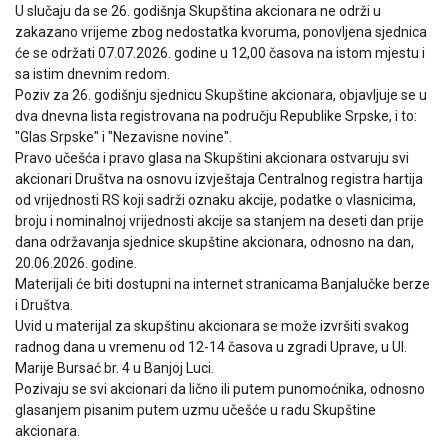
U slučaju da se 26. godišnja Skupština akcionara ne održi u
zakazano vrijeme zbog nedostatka kvoruma, ponovljena sjednica
će se održati 07.07.2026. godine u 12,00 časova na istom mjestu i
sa istim dnevnim redom.
Poziv za 26. godišnju sjednicu Skupštine akcionara, objavljuje se u
dva dnevna lista registrovana na području Republike Srpske, i to:
"Glas Srpske" i "Nezavisne novine".
Pravo učešća i pravo glasa na Skupštini akcionara ostvaruju svi
akcionari Društva na osnovu izvještaja Centralnog registra hartija
od vrijednosti RS koji sadrži oznaku akcije, podatke o vlasnicima,
broju i nominalnoj vrijednosti akcije sa stanjem na deseti dan prije
dana održavanja sjednice skupštine akcionara, odnosno na dan,
20.06.2026. godine.
Materijali će biti dostupni na internet stranicama Banjalučke berze
i Društva.
Uvid u materijal za skupštinu akcionara se može izvršiti svakog
radnog dana u vremenu od 12-14 časova u zgradi Uprave, u Ul.
Marije Bursać br. 4 u Banjoj Luci.
Pozivaju se svi akcionari da lično ili putem punomoćnika, odnosno
glasanjem pisanim putem uzmu učešće u radu Skupštine
akcionara.