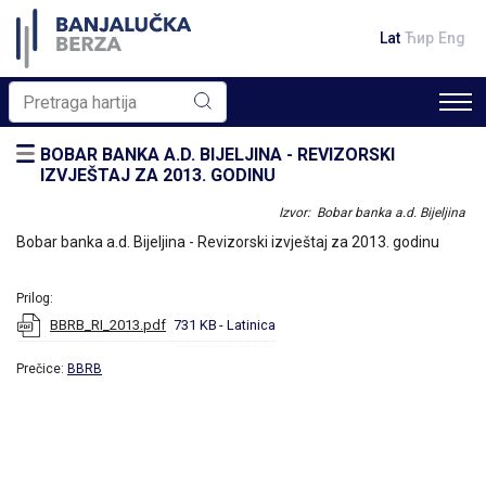
Lat
Ћир
Eng
BOBAR BANKA A.D. BIJELJINA - REVIZORSKI
IZVJEŠTAJ ZA 2013. GODINU
Izvor: Bobar banka a.d. Bijeljina
Bobar banka a.d. Bijeljina - Revizorski izvještaj za 2013. godinu
Prilog:
BBRB_RI_2013.pdf
731 KB
- Latinica
Prečice:
BBRB