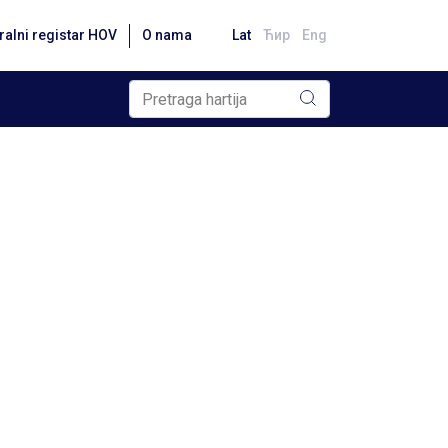
ralni registar HOV
O nama
Lat
Ћир
Eng