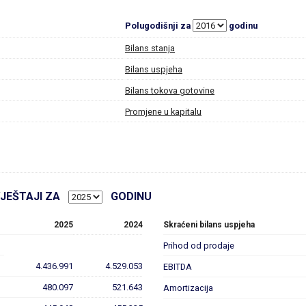
Polugodišnji za
godinu
Bilans stanja
Bilans uspjeha
Bilans tokova gotovine
Promjene u kapitalu
VJEŠTAJI ZA
GODINU
2025
2024
Skraćeni bilans uspjeha
Prihod od prodaje
4.436.991
4.529.053
EBITDA
480.097
521.643
Amortizacija