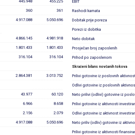
445.948
455.225
EBIT
360
361
Rashodi kamata
4.917.088
5.050.696
Dobitak prije poreza
Porezi iz dobitka
4.866.145
4.981.918
Neto dobitak
1.801.433
1.801.433
Prosječan broj zaposlenih
316.104
316.104
Prihod po zaposlenom
Skraćeni bilans novčanih tokova
2.864.381
3.013.752
Prilivi gotovine iz poslovnih aktivnost
Odlivi gotovine iz poslovnih aktivnos
43.977
60.120
Neto prilivi (odlivi) gotovine iz posl
6.966
8.658
Prilivi gotovine iz aktivnosti investira
2.156
2.079
Odlivi gotovine iz aktivnost investira
4.917.088
5.050.696
Neto priliv (odliv) gotovine iz aktivno
Prilivi gotovine iz aktivnosti finansira