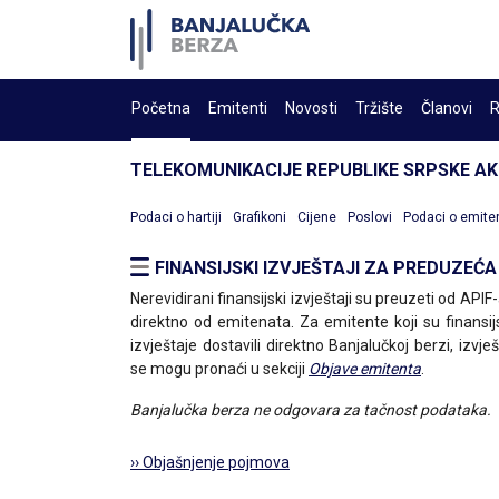
Početna
Emitenti
Novosti
Tržište
Članovi
R
TELEKOMUNIKACIJE REPUBLIKE SRPSKE A
Podaci o hartiji
Grafikoni
Cijene
Poslovi
Podaci o emite
FINANSIJSKI IZVJEŠTAJI ZA PREDUZEĆA
Nerevidirani finansijski izvještaji su preuzeti od APIF-a
direktno od emitenata. Za emitente koji su finansij
izvještaje dostavili direktno Banjalučkoj berzi, izvješ
se mogu pronaći u sekciji
Objave emitenta
.
Banjalučka berza ne odgovara za tačnost podataka.
›› Objašnjenje pojmova