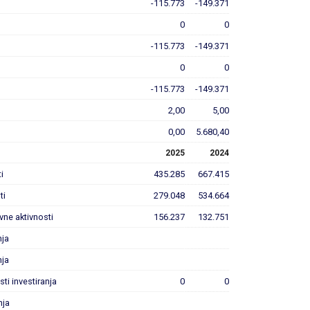
-115.773
-149.371
0
0
-115.773
-149.371
0
0
-115.773
-149.371
2,00
5,00
0,00
5.680,40
2025
2024
i
435.285
667.415
ti
279.048
534.664
ovne aktivnosti
156.237
132.751
nja
nja
sti investiranja
0
0
nja