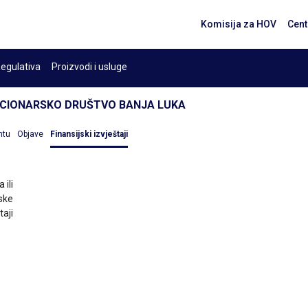
Komisija za HOV
Cent
egulativa
Proizvodi i usluge
KCIONARSKO DRUŠTVO BANJA LUKA
ntu
Objave
Finansijski izvještaji
 ili
ske
taji