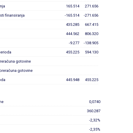
anja
165.514
271.656
sti finansiranja
-165.514
-271.656
435.285
667.415
444.562
806.320
-9.277
-138.905
erioda
455.225
594.130
preračuna gotovine
 preračuna gotovine
oda
445.948
455.225
ene
0,0740
360.287
-2,32%
-2,35%