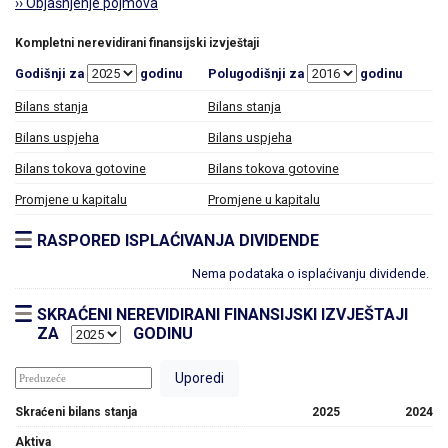
›› Objašnjenje pojmova
Kompletni nerevidirani finansijski izvještaji
Godišnji za
godinu
Polugodišnji za
godinu
Bilans stanja
Bilans stanja
Bilans uspjeha
Bilans uspjeha
Bilans tokova gotovine
Bilans tokova gotovine
Promjene u kapitalu
Promjene u kapitalu
RASPORED ISPLAĆIVANJA DIVIDENDE
Nema podataka o isplaćivanju dividende.
SKRAĆENI NEREVIDIRANI FINANSIJSKI IZVJEŠTAJI
ZA
GODINU
Skraćeni bilans stanja
2025
2024
Aktiva