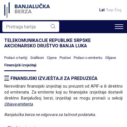
Lat
Ћир
Eng
TELEKOMUNIKACIJE REPUBLIKE SRPSKE
AKCIONARSKO DRUŠTVO BANJA LUKA
Podaci o hartiji
Grafikoni
Cijene
Poslovi
Podaci o emitentu
Objave
Finansijski izvještaji
FINANSIJSKI IZVJEŠTAJI ZA PREDUZEĆA
Nerevidirani finansijski izvještaji su preuzeti od APIF-a ili direktno
od emitenata. Za emitente koji su finansijske izvještaje dostavili
direktno Banjalučkoj berzi, izvještaji se mogu pronaći u sekciji
Objave emitenta
.
Banjalučka berza ne odgovara za tačnost podataka.