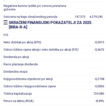
Negativne kursne razlike po osnovu preračuna
gotovine
Gotovina na kraju obračunskog perioda
147.375
4.279.290
SKRAĆENI FINANSIJSKI POKAZATELJI ZA 2025.
[BIRA-R-A]
P/S
Neto dobitak po akciji (EPS)
-0,0015
Odnos tržišne cijene akcije i neto dobitka po akciji (P/E)
-0,6673
Dividenda po akciji
Racio plaćanja dividende
Dividendna stopa
Knjigovodstvena vrijednost po akciji
-0,2758
Odnos tržišne i knjigovodstvene cijene
-0,0036
Tržišna kapitalizacija
729.085
Prinos na aktivu (ROA)
-8,99%