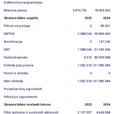
Kratkoročna razgraničenja
Bilansna pasiva
5.874.753
18.439.026
Skraćeni bilans uspjeha
2025
2024
Prihod od prodaje
0
89.501
EBITDA
-1.088.246
-50.896.450
Amortizacija
0
147.246
EBIT
-1.088.246
-51.043.696
Rashodi kamata
4.370
80.939.388
Dobitak prije poreza
-1.092.616
-131.983.084
Porezi iz dobitka
0
0
Neto dobitak
-1.092.616
-131.983.084
Prosječan broj zaposlenih
Prihod po zaposlenom
Skraćeni bilans novčanih tokova
2025
2024
Prilivi gotovine iz poslovnih aktivnosti
2.197.597
4.644.068