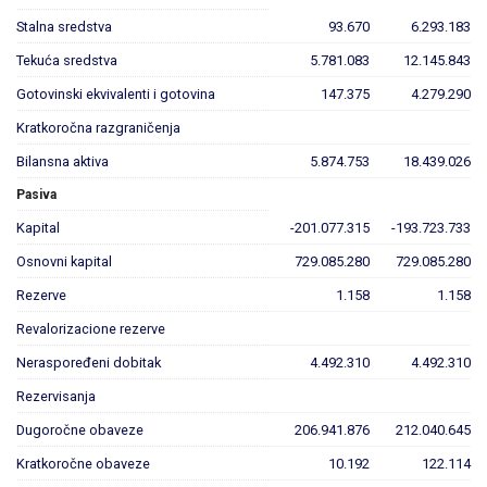
Stalna sredstva
93.670
6.293.183
Tekuća sredstva
5.781.083
12.145.843
Gotovinski ekvivalenti i gotovina
147.375
4.279.290
Kratkoročna razgraničenja
Bilansna aktiva
5.874.753
18.439.026
Pasiva
Kapital
-201.077.315
-193.723.733
Osnovni kapital
729.085.280
729.085.280
Rezerve
1.158
1.158
Revalorizacione rezerve
Neraspoređeni dobitak
4.492.310
4.492.310
Rezervisanja
Dugoročne obaveze
206.941.876
212.040.645
Kratkoročne obaveze
10.192
122.114