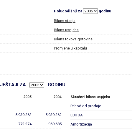
Polugodišnji za
godinu
Bilans stanja
Bilans uspjeha
Bilans tokova gotovine
Promjene u kapitalu
VJEŠTAJI ZA
GODINU
2005
2004
Skraćeni bilans uspjeha
Prihod od prodaje
5.939.263
5.939.262
EBITDA
772.274
969.685
Amortizacija