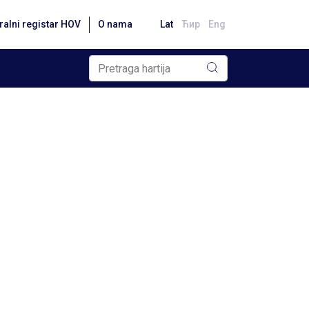
ralni registar HOV
O nama
Lat
Ћир
Eng