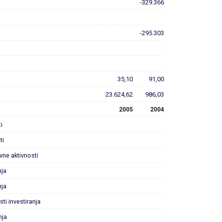
-329.366
-295.303
35,10
91,00
23.624,62
986,03
2005
2004
i
ti
ovne aktivnosti
nja
nja
sti investiranja
nja