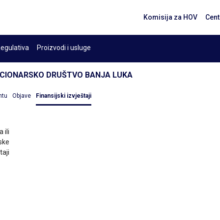
Komisija za HOV
Cent
egulativa
Proizvodi i usluge
KCIONARSKO DRUŠTVO BANJA LUKA
ntu
Objave
Finansijski izvještaji
 ili
ske
taji