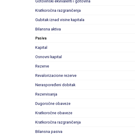
Gotovinski ekvivalenti i gotovina
Kratkoročna razgraničenja
Gubitak iznad visine kapitala
Bilansna aktiva
Pasiva
Kapital
Osnovni kapital
Rezerve
Revalorizacione rezerve
Neraspoređeni dobitak
Rezervisanja
Dugoročne obaveze
Kratkoročne obaveze
Kratkoročna razgraničenja
Bilansna pasiva