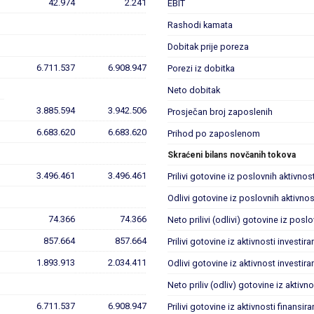
42.974
2.241
EBIT
Rashodi kamata
Dobitak prije poreza
6.711.537
6.908.947
Porezi iz dobitka
Neto dobitak
3.885.594
3.942.506
Prosječan broj zaposlenih
6.683.620
6.683.620
Prihod po zaposlenom
Skraćeni bilans novčanih tokova
3.496.461
3.496.461
Prilivi gotovine iz poslovnih aktivnost
Odlivi gotovine iz poslovnih aktivnos
74.366
74.366
Neto prilivi (odlivi) gotovine iz posl
857.664
857.664
Prilivi gotovine iz aktivnosti investira
1.893.913
2.034.411
Odlivi gotovine iz aktivnost investira
Neto priliv (odliv) gotovine iz aktivno
6.711.537
6.908.947
Prilivi gotovine iz aktivnosti finansira