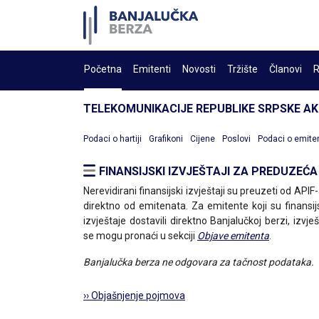
Početna
Emitenti
Novosti
Tržište
Članovi
R
TELEKOMUNIKACIJE REPUBLIKE SRPSKE A
Podaci o hartiji
Grafikoni
Cijene
Poslovi
Podaci o emite
FINANSIJSKI IZVJEŠTAJI ZA PREDUZEĆA
Nerevidirani finansijski izvještaji su preuzeti od APIF-a
direktno od emitenata. Za emitente koji su finansij
izvještaje dostavili direktno Banjalučkoj berzi, izvješ
se mogu pronaći u sekciji
Objave emitenta
.
Banjalučka berza ne odgovara za tačnost podataka.
›› Objašnjenje pojmova