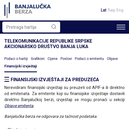
Lat
Ћир
Eng
TELEKOMUNIKACIJE REPUBLIKE SRPSKE
AKCIONARSKO DRUŠTVO BANJA LUKA
Podaci o hartiji
Grafikoni
Cijene
Poslovi
Podaci o emitentu
Objave
Finansijski izvještaji
FINANSIJSKI IZVJEŠTAJI ZA PREDUZEĆA
Nerevidirani finansijski izvještaji su preuzeti od APIF-a ili direktno
od emitenata. Za emitente koji su finansijske izvještaje dostavili
direktno Banjalučkoj berzi, izvještaji se mogu pronaći u sekciji
Objave emitenta
.
Banjalučka berza ne odgovara za tačnost podataka.