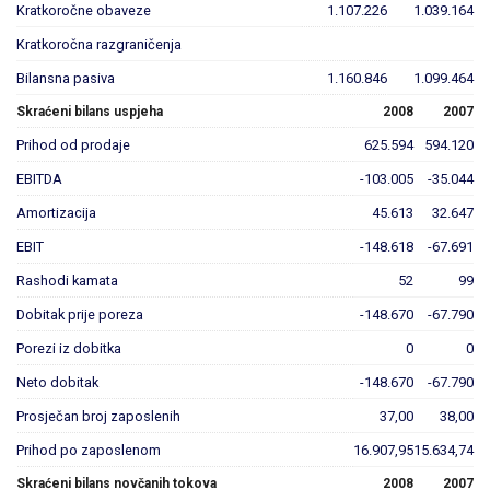
Kratkoročne obaveze
1.107.226
1.039.164
Kratkoročna razgraničenja
Bilansna pasiva
1.160.846
1.099.464
Skraćeni bilans uspjeha
2008
2007
Prihod od prodaje
625.594
594.120
EBITDA
-103.005
-35.044
Amortizacija
45.613
32.647
EBIT
-148.618
-67.691
Rashodi kamata
52
99
Dobitak prije poreza
-148.670
-67.790
Porezi iz dobitka
0
0
Neto dobitak
-148.670
-67.790
Prosječan broj zaposlenih
37,00
38,00
Prihod po zaposlenom
16.907,95
15.634,74
Skraćeni bilans novčanih tokova
2008
2007