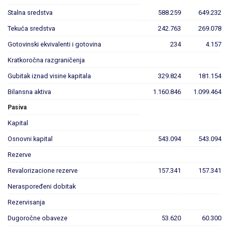
Stalna sredstva
588.259
649.232
Tekuća sredstva
242.763
269.078
Gotovinski ekvivalenti i gotovina
234
4.157
Kratkoročna razgraničenja
Gubitak iznad visine kapitala
329.824
181.154
Bilansna aktiva
1.160.846
1.099.464
Pasiva
Kapital
Osnovni kapital
543.094
543.094
Rezerve
Revalorizacione rezerve
157.341
157.341
Neraspoređeni dobitak
Rezervisanja
Dugoročne obaveze
53.620
60.300