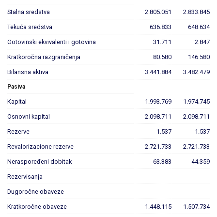
Stalna sredstva
2.805.051
2.833.845
Tekuća sredstva
636.833
648.634
Gotovinski ekvivalenti i gotovina
31.711
2.847
Kratkoročna razgraničenja
80.580
146.580
Bilansna aktiva
3.441.884
3.482.479
Pasiva
Kapital
1.993.769
1.974.745
Osnovni kapital
2.098.711
2.098.711
Rezerve
1.537
1.537
Revalorizacione rezerve
2.721.733
2.721.733
Neraspoređeni dobitak
63.383
44.359
Rezervisanja
Dugoročne obaveze
Kratkoročne obaveze
1.448.115
1.507.734