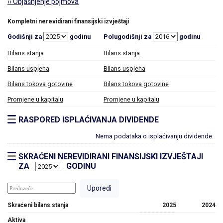
›› Objašnjenje pojmova
Kompletni nerevidirani finansijski izvještaji
Godišnji za
godinu
Polugodišnji za
godinu
Bilans stanja
Bilans stanja
Bilans uspjeha
Bilans uspjeha
Bilans tokova gotovine
Bilans tokova gotovine
Promjene u kapitalu
Promjene u kapitalu
RASPORED ISPLAĆIVANJA DIVIDENDE
Nema podataka o isplaćivanju dividende.
SKRAĆENI NEREVIDIRANI FINANSIJSKI IZVJEŠTAJI
ZA
GODINU
Skraćeni bilans stanja
2025
2024
Aktiva