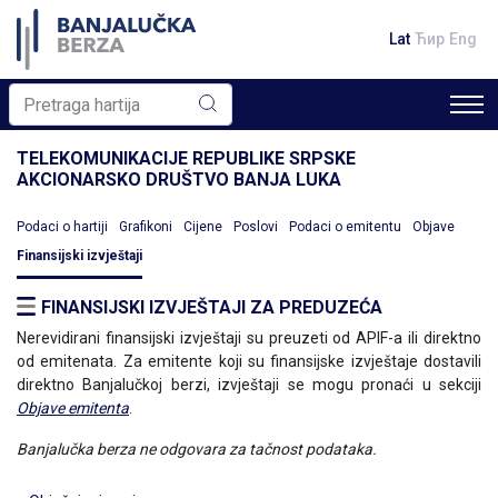
Lat
Ћир
Eng
TELEKOMUNIKACIJE REPUBLIKE SRPSKE
AKCIONARSKO DRUŠTVO BANJA LUKA
Podaci o hartiji
Grafikoni
Cijene
Poslovi
Podaci o emitentu
Objave
Finansijski izvještaji
FINANSIJSKI IZVJEŠTAJI ZA PREDUZEĆA
Nerevidirani finansijski izvještaji su preuzeti od APIF-a ili direktno
od emitenata. Za emitente koji su finansijske izvještaje dostavili
direktno Banjalučkoj berzi, izvještaji se mogu pronaći u sekciji
Objave emitenta
.
Banjalučka berza ne odgovara za tačnost podataka.