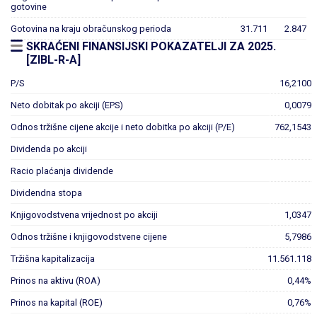
gotovine
Gotovina na kraju obračunskog perioda
31.711
2.847
SKRAĆENI FINANSIJSKI POKAZATELJI ZA 2025.
[ZIBL-R-A]
P/S
16,2100
Neto dobitak po akciji (EPS)
0,0079
Odnos tržišne cijene akcije i neto dobitka po akciji (P/E)
762,1543
Dividenda po akciji
Racio plaćanja dividende
Dividendna stopa
Knjigovodstvena vrijednost po akciji
1,0347
Odnos tržišne i knjigovodstvene cijene
5,7986
Tržišna kapitalizacija
11.561.118
Prinos na aktivu (ROA)
0,44%
Prinos na kapital (ROE)
0,76%