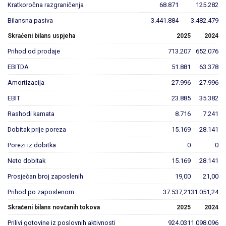
Kratkoročna razgraničenja
68.871
125.282
Bilansna pasiva
3.441.884
3.482.479
Skraćeni bilans uspjeha
2025
2024
Prihod od prodaje
713.207
652.076
EBITDA
51.881
63.378
Amortizacija
27.996
27.996
EBIT
23.885
35.382
Rashodi kamata
8.716
7.241
Dobitak prije poreza
15.169
28.141
Porezi iz dobitka
0
0
Neto dobitak
15.169
28.141
Prosječan broj zaposlenih
19,00
21,00
Prihod po zaposlenom
37.537,21
31.051,24
Skraćeni bilans novčanih tokova
2025
2024
Prilivi gotovine iz poslovnih aktivnosti
924.031
1.098.096