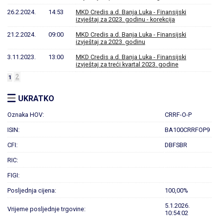
26.2.2024.
14:53
MKD Credis a.d. Banja Luka - Finansijski
izvještaj za 2023. godinu - korekcija
21.2.2024.
09:00
MKD Credis a.d. Banja Luka - Finansijski
izvještaj za 2023. godinu
3.11.2023.
13:00
MKD Credis a.d. Banja Luka - Finansijski
izvještaj za treći kvartal 2023. godine
2
1
UKRATKO
Oznaka HOV:
CRRF-O-P
ISIN:
BA100CRRFOP9
CFI:
DBFSBR
RIC:
FIGI:
Posljednja cijena:
100,00%
5.1.2026.
Vrijeme posljednje trgovine:
10:54:02