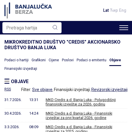
Lat
Ћир
Eng
MIKROKREDITNO DRUŠTVO "CREDIS" AKCIONARSKO
DRUŠTVO BANJA LUKA
Podaci o hartiji
Grafikoni
Cijene
Poslovi
Podaci o emitentu
Objave
Finansijski izvještaji
OBJAVE
RSS
Filter:
Sve objave
Finansijski izvještaji
Revizorski izvještaji
,
,
31.7.2026.
13:31
MKD Credis a.d. Banja Luka - Polugodišnji
finansijski izvještaj za 2026. godinu
30.4.2026.
14:24
MKD Credis a.d. Banja Luka - Finansijski
izvještaj za prvi kvartal 2026. godine
3.3.2026.
08:09
MKD Credis a.d. Banja Luka - Finansijski
izvještaj za 2025. godinu