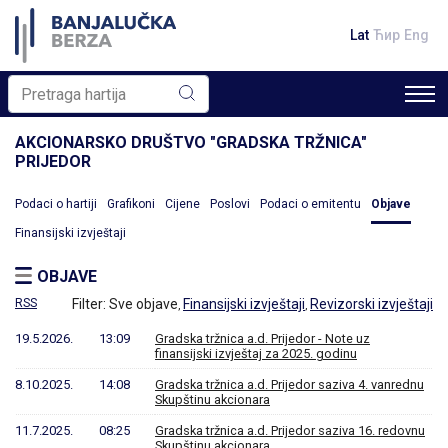
Lat
Ћир
Eng
AKCIONARSKO DRUŠTVO "GRADSKA TRŽNICA"
PRIJEDOR
Podaci o hartiji
Grafikoni
Cijene
Poslovi
Podaci o emitentu
Objave
Finansijski izvještaji
OBJAVE
RSS
Filter:
Sve objave
Finansijski izvještaji
Revizorski izvještaji
,
,
19.5.2026.
13:09
Gradska tržnica a.d. Prijedor - Note uz
finansijski izvještaj za 2025. godinu
8.10.2025.
14:08
Gradska tržnica a.d. Prijedor saziva 4. vanrednu
Skupštinu akcionara
11.7.2025.
08:25
Gradska tržnica a.d. Prijedor saziva 16. redovnu
Skupštinu akcionara