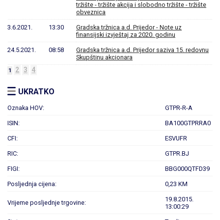
tržište - tržište akcija i slobodno tržište - tržište
obveznica
3.6.2021.
13:30
Gradska tržnica a.d. Prijedor - Note uz
finansijski izvještaj za 2020. godinu
24.5.2021.
08:58
Gradska tržnica a.d. Prijedor saziva 15. redovnu
Skupštinu akcionara
2
3
4
1
UKRATKO
Oznaka HOV:
GTPR-R-A
ISIN:
BA100GTPRRA0
CFI:
ESVUFR
RIC:
GTPR.BJ
FIGI:
BBG000QTFD39
Posljednja cijena:
0,23 KM
19.8.2015.
Vrijeme posljednje trgovine:
13:00:29