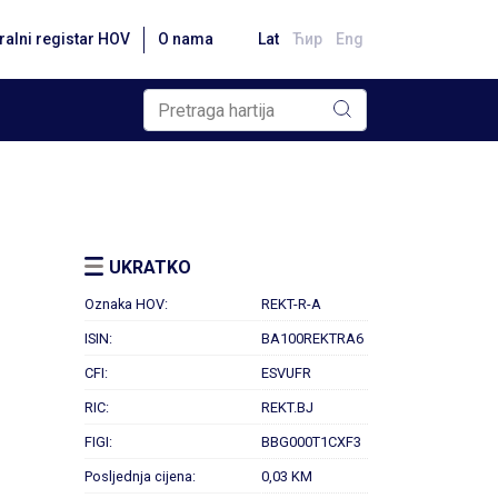
ralni registar HOV
O nama
Lat
Ћир
Eng
UKRATKO
Oznaka HOV:
REKT-R-A
ISIN:
BA100REKTRA6
CFI:
ESVUFR
RIC:
REKT.BJ
FIGI:
BBG000T1CXF3
Posljednja cijena:
0,03 KM