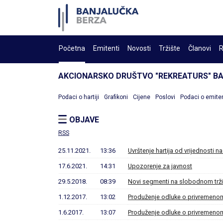
Početna
Emitenti
Novosti
Tržište
Članovi
R
AKCIONARSKO DRUŠTVO "REKREATURS" B
Podaci o hartiji
Grafikoni
Cijene
Poslovi
Podaci o emite
OBJAVE
RSS
25.11.2021.
13:36
Uvrštenje hartija od vrijednosti na
17.6.2021.
14:31
Upozorenje za javnost
29.5.2018.
08:39
Novi segmenti na slobodnom trži
1.12.2017.
13:02
Produženje odluke o privremenom
1.6.2017.
13:07
Produženje odluke o privremenom