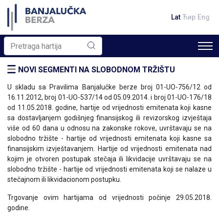
Lat
Ћир
Eng
NOVI SEGMENTI NA SLOBODNOM TRŽIŠTU
U skladu sa Pravilima Banjalučke berze broj 01-UO-756/12 od
16.11.2012, broj 01-UO-537/14 od 05.09.2014. i broj 01-UO-176/18
od 11.05.2018. godine, hartije od vrijednosti emitenata koji kasne
sa dostavljanjem godišnjeg finansijskog ili revizorskog izvještaja
više od 60 dana u odnosu na zakonske rokove, uvrštavaju se na
slobodno tržište - hartije od vrijednosti emitenata koji kasne sa
finansijskim izvještavanjem. Hartije od vrijednosti emitenata nad
kojim je otvoren postupak stečaja ili likvidacije uvrštavaju se na
slobodno tržište - hartije od vrijednosti emitenata koji se nalaze u
stečajnom ili likvidacionom postupku.
Trgovanje ovim hartijama od vrijednosti počinje 29.05.2018.
godine.