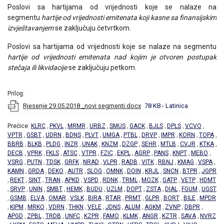
Poslovi sa hartijama od vrijednosti koje se nalaze na
segmentu
hartije od vrijednosti emitenata koji kasne sa finansijskim
izvještavanjem
se zaključuju četvrtkom.
Poslovi sa hartijama od vrijednosti koje se nalaze na segmentu
h
artije od vrijednosti emitenata nad kojim je otvoren postupak
stečaja ili likvidacije
se zaključuju petkom.
Prilog:
Rjesenje 29.05.2018 _novi segmenti.docx
78 KB
- Latinica
Prečice:
KLRC
PKVL
MRMR
URBZ
SMUS
GACK
BJLS
DPLS
VCVO
,
,
,
,
,
,
,
,
,
VPTR
GSBT
UDRN
BDNS
PLVT
UMGA
PTBL
DRVP
IMPR
KORN
TOPA
,
,
,
,
,
,
,
,
,
,
,
BBRB
BLKB
PLDG
INZR
UNAK
KNZM
DZGP
SEHR
MTLB
CVJR
KTKA
,
,
,
,
,
,
,
,
,
,
,
DECB
VPRK
FKLS
ATSC
VTPR
FZIC
EKPL
AGRP
PANS
KNPT
MEBO
,
,
,
,
,
,
,
,
,
,
,
VSRG
PUTN
TDSK
GRFK
NRAD
VLPR
RADB
VITK
RBNJ
KMAG
VSPA
,
,
,
,
,
,
,
,
,
,
,
KAMN
GRDA
DEKO
AUTR
SLOG
OMNK
DOIN
KRJL
SNCN
BTPR
JGPR
,
,
,
,
,
,
,
,
,
,
REKT
SINT
TRAN
APKD
VSPD
RDNK
TRML
MOZK
GATP
VETP
HDMT
,
,
,
,
,
,
,
,
,
,
,
SRVP
UNIN
SMBT
HEMK
BUDU
UZLM
DOPT
ZSTA
DIAL
FGUM
UGST
,
,
,
,
,
,
,
,
,
,
,
GSMB
ELVA
OMAR
VSLK
BIRA
RTAR
PRMT
GLPR
BORT
BILE
MPDR
,
,
,
,
,
,
,
,
,
,
,
KIPM
MRKO
VDRN
THKN
VELE
JDNS
ALUM
AGKM
ZVNP
DBPR
,
,
,
,
,
,
,
,
,
,
,
APGD
ZPBL
TRDB
UNFC
KZPR
FAMO
KLMK
ANGR
KZTR
SAVA
NVRZ
,
,
,
,
,
,
,
,
,
,