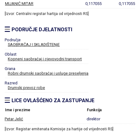
MIJANIĆ MITAR
0,117055
0,117055
[Izvor: Centralni registar hartija od vrijednosti RS]
PODRUČJE DJELATNOSTI
Područje
SAOBRAĆAJ I SKLADIŠTENjE
Oblast
Kopneni saobraćaj i cjevovodni transport
Grana
Robni drumski saobraćaj i usluge preseljenja
Razred
Drumski prevoz robe
LICE OVLAŠĆENO ZA ZASTUPANJE
Ime i prezime
Funkcija
Petar Jelić
direktor
[Izvor: Registar emitenata Komisije za hartije od vrijednosti RS]