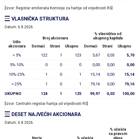
[Izvor: Registar emitenata Komisije za hartije od vrijednosti RS]
VLASNIČKA STRUKTURA
Datum:
6.8.2026.
% vlasništva od
Broj akcionara
ukupnog kapitala
Udio
akcionara
Domaći
Strani
Ukupno
Domaći
Strani
Ukupno
< 5%
122
1
123
5,67
0,03
5,70
5%-10%
0
0
0
0,00
0,00
0,00
10%-25%
1
0
1
15,14
0,00
15,14
> 25%
1
0
1
79,16
0,00
79,16
UKUPNO
124
1
125
99,97
0,03
100,00
[Izvor: Centralni registar hartija od vrijednosti RS]
DESET NAJVEĆIH AKCIONARA
Datum:
6.8.2026.
% učešća
sa pravom
Naziv
% učešća
glasa