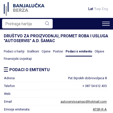
Lat
Ћир
Eng
DRUŠTVO ZA PROIZVODNJU, PROMET ROBA I USLUGA
"AUTOSERVIS" A.D. ŠAMAC
Podaci o hartiji
Grafikoni
Cijene
Poslovi
Podaci o emitentu
Objave
Finansijski izvještaji
PODACI O EMITENTU
Adresa
Put Srpskih dobrovoljaca 8
Telefon
+ 387 54 612 435
Web
Email
autoservissamac@hotmail.com
Emisije emitenata
ATSR-R-A