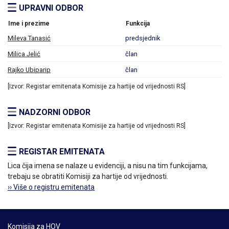
UPRAVNI ODBOR
Ime i prezime
Funkcija
Mileva Tanasić
predsjednik
Milica Jelić
član
Rajko Ubiparip
član
[Izvor: Registar emitenata Komisije za hartije od vrijednosti RS]
NADZORNI ODBOR
[Izvor: Registar emitenata Komisije za hartije od vrijednosti RS]
REGISTAR EMITENATA
Lica čija imena se nalaze u evidenciji, a nisu na tim funkcijama,
trebaju se obratiti Komisiji za hartije od vrijednosti.
›› Više o registru emitenata
Komisija za HOV