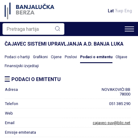
Lat
Ћир
Eng
ČAJAVEC SISTEMI UPRAVLJANJA A.D. BANJA LUKA
Podaci o hartiji
Grafikoni
Cijene
Poslovi
Podaci o emitentu
Objave
Finansijski izvještaji
PODACI O EMITENTU
Adresa
NOVAKOVIĆI BB
78000
Telefon
051 385 290
Web
Email
cajavec-suv@blic.net
Emisije emitenata