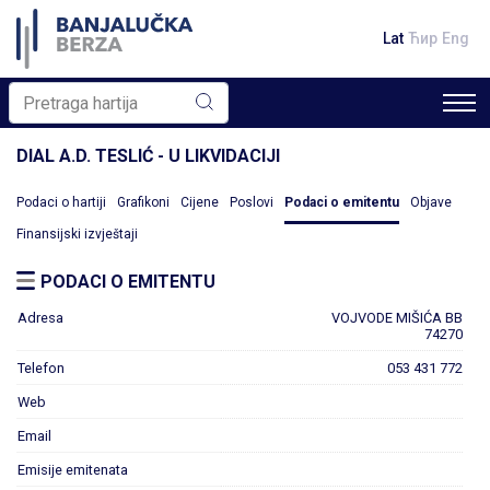
Lat
Ћир
Eng
DIAL A.D. TESLIĆ - U LIKVIDACIJI
Podaci o hartiji
Grafikoni
Cijene
Poslovi
Podaci o emitentu
Objave
Finansijski izvještaji
PODACI O EMITENTU
Adresa
VOJVODE MIŠIĆA BB
74270
Telefon
053 431 772
Web
Email
Emisije emitenata