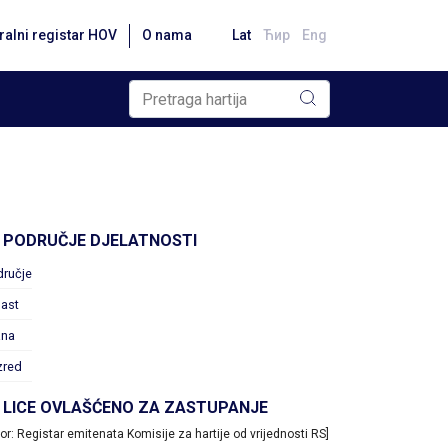
ralni registar HOV
O nama
Lat
Ћир
Eng
PODRUČJE DJELATNOSTI
dručje
ast
ana
zred
LICE OVLAŠĆENO ZA ZASTUPANJE
vor: Registar emitenata Komisije za hartije od vrijednosti RS]