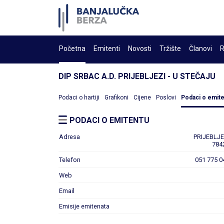
Početna
Emitenti
Novosti
Tržište
Članovi
R
DIP SRBAC A.D. PRIJEBLJEZI - U STEČAJU
Podaci o hartiji
Grafikoni
Cijene
Poslovi
Podaci o emit
PODACI O EMITENTU
Adresa
PRIJEBLJE
784
Telefon
051 775 0
Web
Email
Emisije emitenata