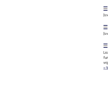
[Iz
[Iz
Lic
fun
vri
›› 