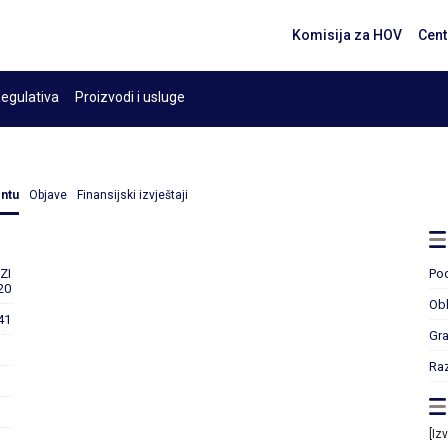
Komisija za HOV
Cent
egulativa
Proizvodi i usluge
entu
Objave
Finansijski izvještaji
ZI
Po
20
Obl
41
Gr
Ra
[Iz