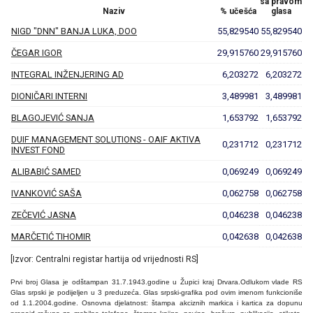
sa pravom
Naziv
% učešća
glasa
NIGD "DNN" BANJA LUKA, DOO
55,829540
55,829540
ČEGAR IGOR
29,915760
29,915760
INTEGRAL INŽENJERING AD
6,203272
6,203272
DIONIČARI INTERNI
3,489981
3,489981
BLAGOJEVIĆ SANJA
1,653792
1,653792
DUIF MANAGEMENT SOLUTIONS - OAIF AKTIVA
0,231712
0,231712
INVEST FOND
ALIBABIĆ SAMED
0,069249
0,069249
IVANKOVIĆ SAŠA
0,062758
0,062758
ZEČEVIĆ JASNA
0,046238
0,046238
MARČETIĆ TIHOMIR
0,042638
0,042638
[Izvor: Centralni registar hartija od vrijednosti RS]
Prvi broj Glasa je odštampan 31.7.1943.godine u Župici kraj Drvara.Odlukom vlade RS
Glas srpski je podijeljen u 3 preduzeća. Glas srpski-grafika pod ovim imenom funkcioniše
od 1.1.2004.godine. Osnovna djelatnost: štampa akciznih markica i kartica za dopunu