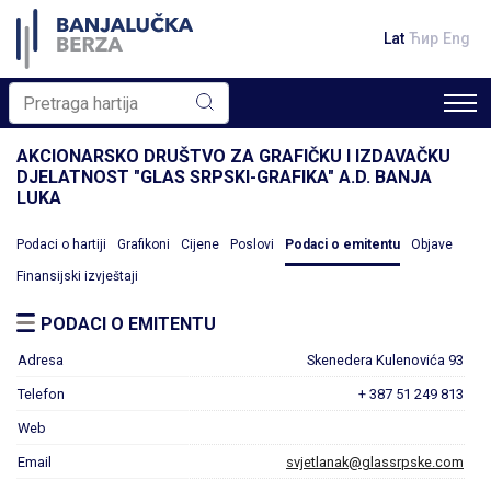
Lat
Ћир
Eng
AKCIONARSKO DRUŠTVO ZA GRAFIČKU I IZDAVAČKU
DJELATNOST "GLAS SRPSKI-GRAFIKA" A.D. BANJA
LUKA
Podaci o hartiji
Grafikoni
Cijene
Poslovi
Podaci o emitentu
Objave
Finansijski izvještaji
PODACI O EMITENTU
Adresa
Skenedera Kulenovića 93
Telefon
+ 387 51 249 813
Web
Email
svjetlanak@glassrpske.com