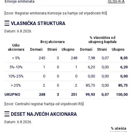
Emisije emitenata
GLSG-R-A
[Izvor: Registar emitenata Komisije za hartije od vrijednosti RS]
VLASNIČKA STRUKTURA
Datum:
6.8.2026.
% vlasništva od
Broj akcionara
ukupnog kapitala
Udio
akcionara
Domaći
Strani
Ukupno
Domaći
Strani
Ukupno
< 5%
245
3
248
7,98
0,07
8,05
5%-10%
1
0
1
6,20
0,00
6,20
10%-25%
0
0
0
0,00
0,00
0,00
> 25%
2
0
2
85,75
0,00
85,75
UKUPNO
248
3
251
99,93
0,07
100,00
[Izvor: Centralni registar hartija od vrijednosti RS]
DESET NAJVEĆIH AKCIONARA
Datum:
6.8.2026.
% učešća