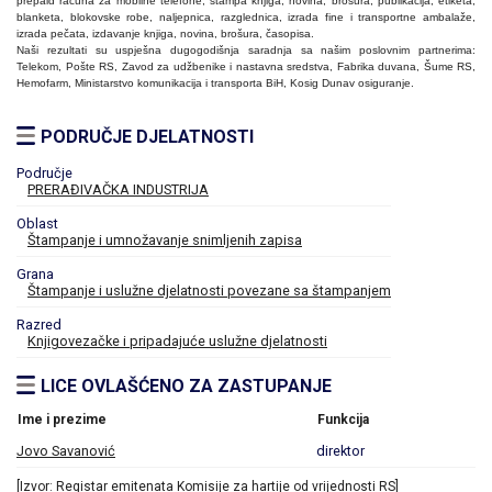
prepaid računa za mobilne telefone, štampa knjiga, novina, brošura, publikacija, etiketa,
blanketa, blokovske robe, naljepnica, razglednica, izrada fine i transportne ambalaže,
izrada pečata,
izdavanje knjiga, novina, brošura, časopisa.
Naši rezultati su uspješna dugogodišnja saradnja sa našim poslovnim partnerima:
Telekom, Pošte RS, Zavod za udžbenike i nastavna sredstva, Fabrika duvana, Šume RS,
Hemofarm, Ministarstvo komunikacija i transporta BiH, Kosig Dunav osiguranje.
PODRUČJE DJELATNOSTI
Područje
PRERAĐIVAČKA INDUSTRIJA
Oblast
Štampanje i umnožavanje snimljenih zapisa
Grana
Štampanje i uslužne djelatnosti povezane sa štampanjem
Razred
Knjigovezačke i pripadajuće uslužne djelatnosti
LICE OVLAŠĆENO ZA ZASTUPANJE
Ime i prezime
Funkcija
Jovo Savanović
direktor
[Izvor: Registar emitenata Komisije za hartije od vrijednosti RS]