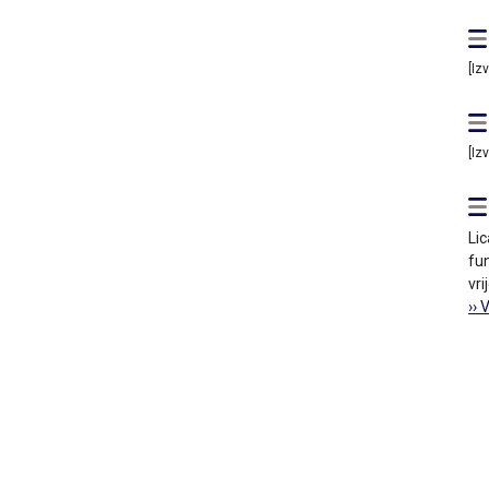
[Iz
[Iz
Lic
fun
vri
›› 