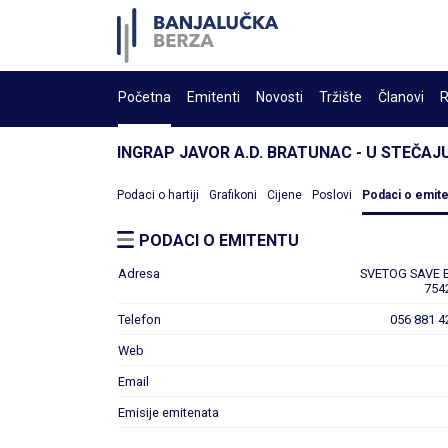
Početna
Emitenti
Novosti
Tržište
Članovi
R
INGRAP JAVOR A.D. BRATUNAC - U STEČAJ
Podaci o hartiji
Grafikoni
Cijene
Poslovi
Podaci o emit
PODACI O EMITENTU
Adresa
SVETOG SAVE 
754
Telefon
056 881 4
Web
Email
Emisije emitenata