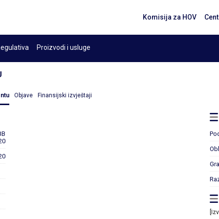
Komisija za HOV
Cent
egulativa
Proizvodi i usluge
U
entu
Objave
Finansijski izvještaji
BB
Po
20
Obl
20
Gr
Ra
[Iz