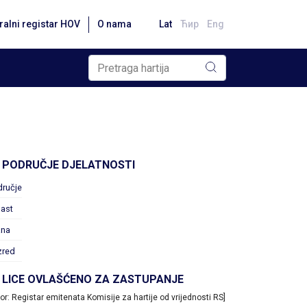
ralni registar HOV
O nama
Lat
Ћир
Eng
PODRUČJE DJELATNOSTI
dručje
ast
ana
zred
LICE OVLAŠĆENO ZA ZASTUPANJE
vor: Registar emitenata Komisije za hartije od vrijednosti RS]