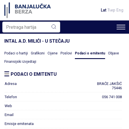
Lat
Ћир
Eng
INTAL A.D. MILIĆI - U STEČAJU
Podaci o hartiji
Grafikoni
Cijene
Poslovi
Podaci o emitentu
Objave
Finansijski izvještaji
PODACI O EMITENTU
Adresa
BRAĆE JAKŠIĆ
75446
Telefon
056 741 008
Web
Email
Emisije emitenata