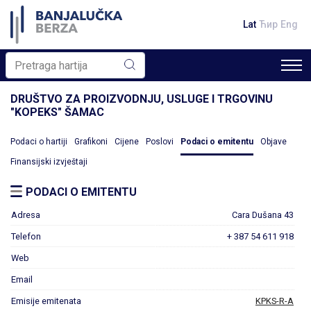
Lat
Ћир
Eng
DRUŠTVO ZA PROIZVODNJU, USLUGE I TRGOVINU
"KOPEKS" ŠAMAC
Podaci o hartiji
Grafikoni
Cijene
Poslovi
Podaci o emitentu
Objave
Finansijski izvještaji
PODACI O EMITENTU
Adresa
Cara Dušana 43
Telefon
+ 387 54 611 918
Web
Email
Emisije emitenata
KPKS-R-A