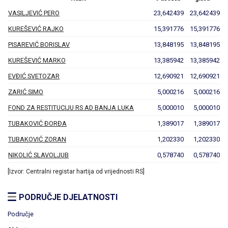
VASILJEVIĆ PERO
23,642439
23,642439
KUREŠEVIĆ RAJKO
15,391776
15,391776
PISAREVIĆ BORISLAV
13,848195
13,848195
KUREŠEVIĆ MARKO
13,385942
13,385942
EVĐIĆ SVETOZAR
12,690921
12,690921
ZARIĆ SIMO
5,000216
5,000216
FOND ZA RESTITUCIJU RS AD BANJA LUKA
5,000010
5,000010
TUBAKOVIĆ ĐORĐA
1,389017
1,389017
TUBAKOVIĆ ZORAN
1,202330
1,202330
NIKOLIĆ SLAVOLJUB
0,578740
0,578740
[Izvor: Centralni registar hartija od vrijednosti RS]
PODRUČJE DJELATNOSTI
Područje