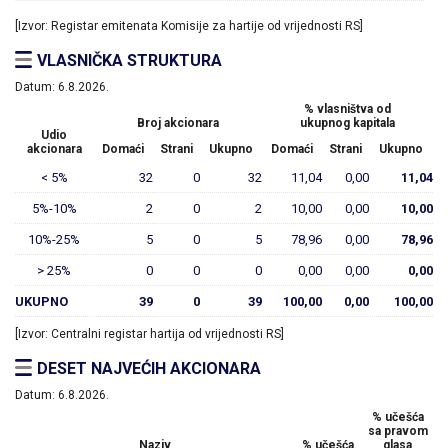
[Izvor: Registar emitenata Komisije za hartije od vrijednosti RS]
VLASNIČKA STRUKTURA
Datum:
6.8.2026.
% vlasništva od
Broj akcionara
ukupnog kapitala
Udio
akcionara
Domaći
Strani
Ukupno
Domaći
Strani
Ukupno
< 5%
32
0
32
11,04
0,00
11,04
5%-10%
2
0
2
10,00
0,00
10,00
10%-25%
5
0
5
78,96
0,00
78,96
> 25%
0
0
0
0,00
0,00
0,00
UKUPNO
39
0
39
100,00
0,00
100,00
[Izvor: Centralni registar hartija od vrijednosti RS]
DESET NAJVEĆIH AKCIONARA
Datum:
6.8.2026.
% učešća
sa pravom
Naziv
% učešća
glasa