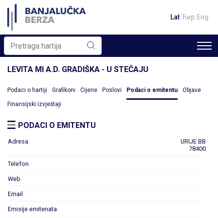
Lat
Ћир
Eng
LEVITA MI A.D. GRADIŠKA - U STEČAJU
Podaci o hartiji
Grafikoni
Cijene
Poslovi
Podaci o emitentu
Objave
Finansijski izvještaji
PODACI O EMITENTU
Adresa
URIJE BB
78400
Telefon
Web
Email
Emisije emitenata