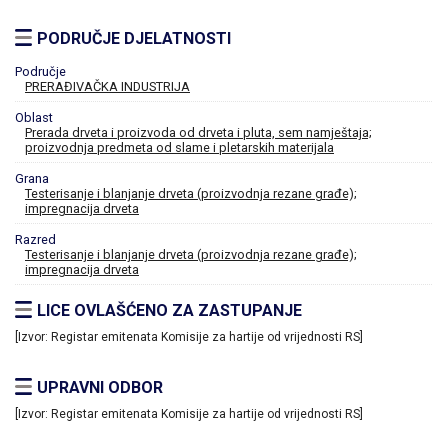
PODRUČJE DJELATNOSTI
Područje
PRERAĐIVAČKA INDUSTRIJA
Oblast
Prerada drveta i proizvoda od drveta i pluta, sem namještaja;
proizvodnja predmeta od slame i pletarskih materijala
Grana
Testerisanje i blanjanje drveta (proizvodnja rezane građe);
impregnacija drveta
Razred
Testerisanje i blanjanje drveta (proizvodnja rezane građe);
impregnacija drveta
LICE OVLAŠĆENO ZA ZASTUPANJE
[Izvor: Registar emitenata Komisije za hartije od vrijednosti RS]
UPRAVNI ODBOR
[Izvor: Registar emitenata Komisije za hartije od vrijednosti RS]