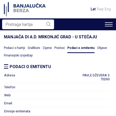
Lat
Ћир
Eng
MANJAČA DI A.D. MRKONJIĆ GRAD - U STEČAJU
Podaci o hartiji
Grafikoni
Cijene
Poslovi
Podaci o emitentu
Objave
Finansijski izvještaji
PODACI O EMITENTU
Adresa
PAVLE DŽEVERA 3
70260
Telefon
Web
Email
Emisije emitenata