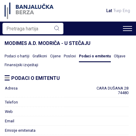
Lat
Ћир
Eng
MODIMES A.D. MODRIČA - U STEČAJU
Podaci o hartiji
Grafikoni
Cijene
Poslovi
Podaci o emitentu
Objave
Finansijski izvještaji
PODACI O EMITENTU
Adresa
CARA DUŠANA 28
74480
Telefon
Web
Email
Emisije emitenata