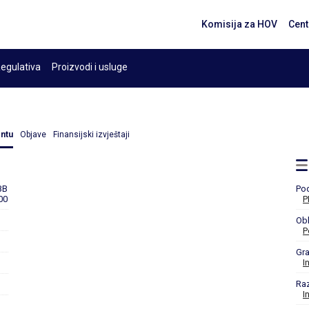
Komisija za HOV
Cent
egulativa
Proizvodi i usluge
entu
Objave
Finansijski izvještaji
BB
Po
00
P
Obl
P
Gr
I
Ra
I