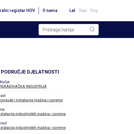
ralni registar HOV
O nama
Lat
Ћир
Eng
PODRUČJE DJELATNOSTI
dručje
RERAĐIVAČKA INDUSTRIJA
ast
opravak i instalacija mašina i opreme
ana
nstalacija industrijskih mašina i opreme
zred
nstalacija industrijskih mašina i opreme