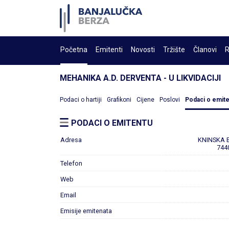
Početna
Emitenti
Novosti
Tržište
Članovi
R
MEHANIKA A.D. DERVENTA - U LIKVIDACIJI
Podaci o hartiji
Grafikoni
Cijene
Poslovi
Podaci o emit
PODACI O EMITENTU
Adresa
KNINSKA 
744
Telefon
Web
Email
Emisije emitenata