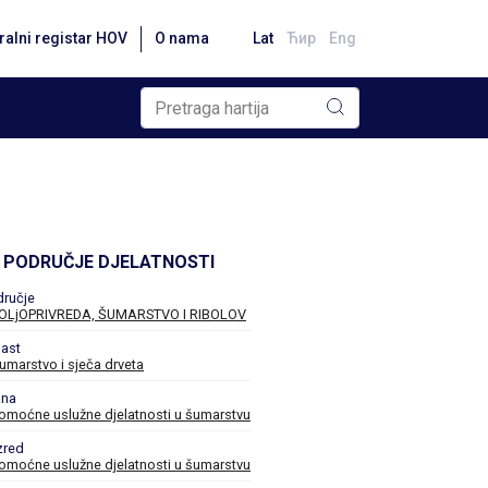
ralni registar HOV
O nama
Lat
Ћир
Eng
PODRUČJE DJELATNOSTI
dručje
OLjOPRIVREDA, ŠUMARSTVO I RIBOLOV
ast
umarstvo i sječa drveta
ana
omoćne uslužne djelatnosti u šumarstvu
zred
omoćne uslužne djelatnosti u šumarstvu