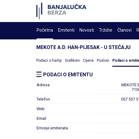
Početna
Emitenti
Novosti
Tržište
Članovi
R
MEKOTE A.D. HAN-PIJESAK - U STEČAJU
Podaci o hartiji
Grafikoni
Cijene
Poslovi
Podaci o emit
PODACI O EMITENTU
Adresa
MEKOTE 
713
Telefon
057 557 5
Web
Email
Emisije emitenata