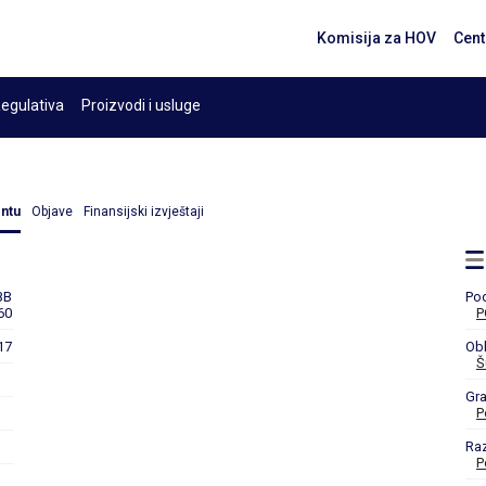
Komisija za HOV
Cent
egulativa
Proizvodi i usluge
entu
Objave
Finansijski izvještaji
BB
Po
60
P
17
Obl
Š
Gr
P
Ra
P