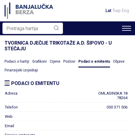
Lat
Ћир
Eng
TVORNICA DJEČIJE TRIKOTAŽE A.D. ŠIPOVO - U
STEČAJU
Podaci o hartiji
Grafikoni
Cijene
Poslovi
Podaci o emitentu
Objave
Finansijski izvještaji
PODACI O EMITENTU
Adresa
OMLADINSKA 18
78264
Telefon
050 371 506
Web
Email