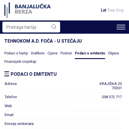
Lat
Ћир
Eng
TEHNOKOM A.D. FOČA - U STEČAJU
Podaci o hartiji
Grafikoni
Cijene
Poslovi
Podaci o emitentu
Objave
Finansijski izvještaji
PODACI O EMITENTU
Adresa
KRAJIŠKA 20
73301
Telefon
058 572 717
Web
Email
Emisije emitenata