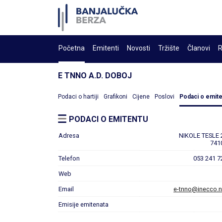
Početna
Emitenti
Novosti
Tržište
Članovi
R
E TNNO A.D. DOBOJ
Podaci o hartiji
Grafikoni
Cijene
Poslovi
Podaci o emit
PODACI O EMITENTU
Adresa
NIKOLE TESLE 
741
Telefon
053 241 7
Web
Email
e-tnno@inecco.n
Emisije emitenata