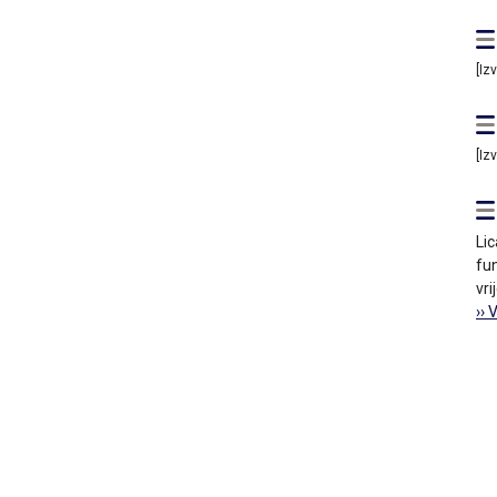
[Iz
[Iz
Lic
fun
vri
›› 