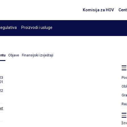
Komisija za HOV
Cent
egulativa
Proizvodi i usluge
entu
Objave
Finansijski izvještaji
23
Po
01
Obl
22
Gr
Ra
et
[Iz