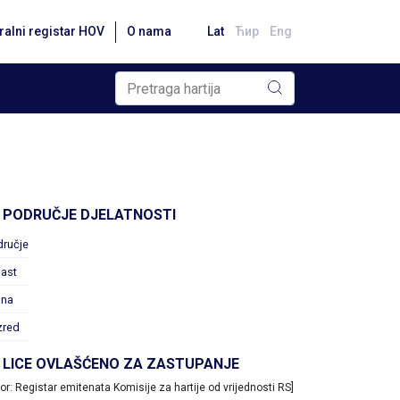
ralni registar HOV
O nama
Lat
Ћир
Eng
PODRUČJE DJELATNOSTI
dručje
ast
ana
zred
LICE OVLAŠĆENO ZA ZASTUPANJE
vor: Registar emitenata Komisije za hartije od vrijednosti RS]