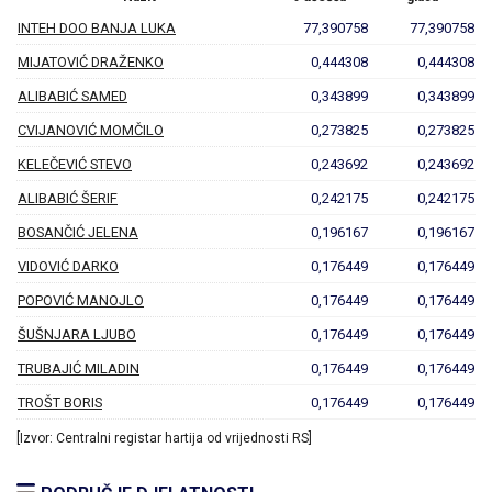
INTEH DOO BANJA LUKA
77,390758
77,390758
MIJATOVIĆ DRAŽENKO
0,444308
0,444308
ALIBABIĆ SAMED
0,343899
0,343899
CVIJANOVIĆ MOMČILO
0,273825
0,273825
KELEČEVIĆ STEVO
0,243692
0,243692
ALIBABIĆ ŠERIF
0,242175
0,242175
BOSANČIĆ JELENA
0,196167
0,196167
VIDOVIĆ DARKO
0,176449
0,176449
POPOVIĆ MANOJLO
0,176449
0,176449
ŠUŠNJARA LJUBO
0,176449
0,176449
TRUBAJIĆ MILADIN
0,176449
0,176449
TROŠT BORIS
0,176449
0,176449
[Izvor: Centralni registar hartija od vrijednosti RS]