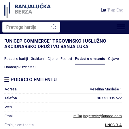
Lat
Ћир
Eng
"UNICEP COMMERCE" TRGOVINSKO I USLUŽNO
AKCIONARSKO DRUŠTVO BANJA LUKA
Podaci o hartiji
Grafikoni
Cijene
Poslovi
Podaci o emitentu
Objave
Finansijski izvještaji
PODACI O EMITENTU
Adresa
Veselina Masleše 1
Telefon
+ 387 51 335 522
Web
Email
milka.janjetovic@lanaco.com
Emisije emitenata
UNCC-R-A