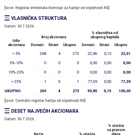
[Izvor: Registar emitenata Komisije za hartije od vrijednosti RS]
VLASNIČKA STRUKTURA
Datum:
30.7.2026.
% vlasništva od
Broj akcionara
ukupnog kapitala
Udio
akcionara
Domaći
Strani
Ukupno
Domaći
Strani
Ukupno
< 5%
268
4
272
22,46
0,15
22,61
5%-10%
0
0
0
0,00
0,00
0,00
10%-25%
0
0
0
0,00
0,00
0,00
> 25%
1
0
1
77,39
0,00
77,39
UKUPNO
269
4
273
99,85
0,15
100,00
[Izvor: Centralni registar hartija od vrijednosti RS]
DESET NAJVEĆIH AKCIONARA
Datum:
30.7.2026.
% učešća
sa pravom
Naziv
% učešća
glasa