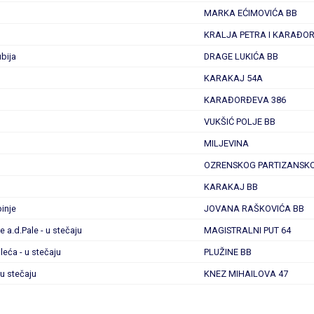
MARKA EĆIMOVIĆA BB
KRALJA PETRA I KARAĐO
ubija
DRAGE LUKIĆA BB
KARAKAJ 54A
KARAĐORĐEVA 386
VUKŠIĆ POLJE BB
MILJEVINA
OZRENSKOG PARTIZANSK
KARAKAJ BB
binje
JOVANA RAŠKOVIĆA BB
 a.d.Pale - u stečaju
MAGISTRALNI PUT 64
leća - u stečaju
PLUŽINE BB
 u stečaju
KNEZ MIHAILOVA 47