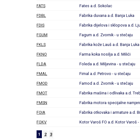
FATS
Fates a.d. Sokolac
FDBL
Fabrika duvana a.d. Banja Luka
FDIS
Fabrika dijelova i sklopova a.d. Lj
FGUM
Fagum a.d. Zvornik - u stečaju
FKLS
Fabrika kože Lauš a.d. Banja Luka
FKNO
Farma koka nosilja a.d. Milići
FLDA
Foleda a.d. Miljevina - u stečaju
FMAL
Fimal a.d. Petrovo - u stečaju
FMOD
Famod a.d. Zvornik - u stečaju
FMOT
Fabrika mašina i odlivaka a.d. Tre
FMSN
Fabrika motora specijalne namjene
FOIA
Fabrika otkovaka i armature a.d. Bi
FOKV
Kotor Varoš FO a.d. Kotor Varoš -
1
2
3