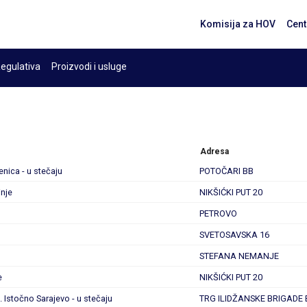
Komisija za HOV
Cent
egulativa
Proizvodi i usluge
Adresa
nica - u stečaju
POTOČARI BB
inje
NIKŠIĆKI PUT 20
PETROVO
SVETOSAVSKA 16
STEFANA NEMANJE
e
NIKŠIĆKI PUT 20
. Istočno Sarajevo - u stečaju
TRG ILIDŽANSKE BRIGADE 