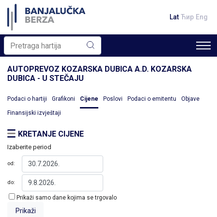
Lat
Ћир
Eng
AUTOPREVOZ KOZARSKA DUBICA A.D. KOZARSKA
DUBICA - U STEČAJU
Podaci o hartiji
Grafikoni
Cijene
Poslovi
Podaci o emitentu
Objave
Finansijski izvještaji
KRETANJE CIJENE
Izaberite period
od:
do:
Prikaži samo dane kojima se trgovalo