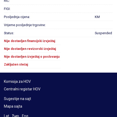
RIC:
FIGI:
Posljednja cijena:
KM
Vrijeme posljednje trgovine:
Status:
Suspended
Nije dostavljen finansijski izvještaj
Nije dostavljen revizorski izvještaj
Nije dostavljen izvještaj o poslovanju
Zaključen stečaj
Komisija za HOV
Centralni registar HOV
Sugestije na sajt
Mapa sajta
Lat
Ћир
Eng