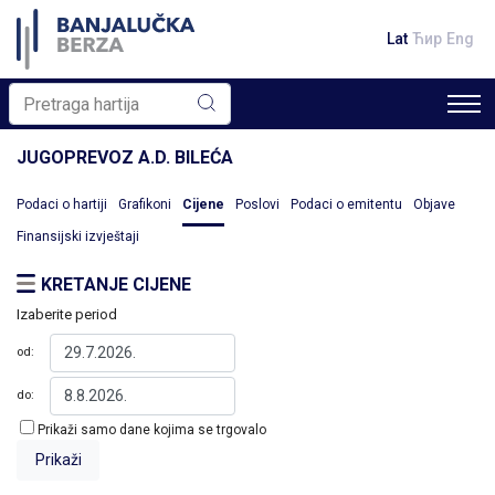
Lat
Ћир
Eng
JUGOPREVOZ A.D. BILEĆA
Podaci o hartiji
Grafikoni
Cijene
Poslovi
Podaci o emitentu
Objave
Finansijski izvještaji
KRETANJE CIJENE
Izaberite period
od:
do:
Prikaži samo dane kojima se trgovalo