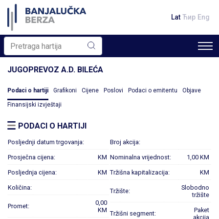
Lat
Ћир
Eng
JUGOPREVOZ A.D. BILEĆA
Podaci o hartiji
Grafikoni
Cijene
Poslovi
Podaci o emitentu
Objave
Finansijski izvještaji
PODACI O HARTIJI
Posljednji datum trgovanja:
Broj akcija:
Prosječna cijena:
KM
Nominalna vrijednost:
1,00 KM
Posljednja cijena:
KM
Tržišna kapitalizacija:
KM
Količina:
Slobodno
Tržište:
tržište
0,00
Promet:
KM
Paket
Tržišni segment:
akcija