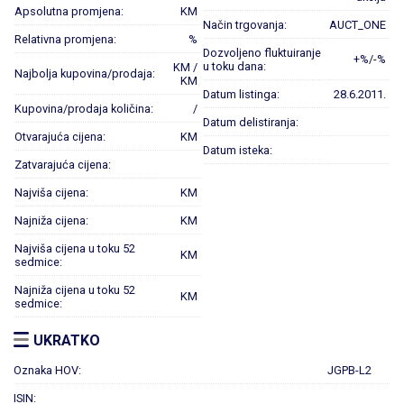
Apsolutna promjena:
KM
Način trgovanja:
AUCT_ONE
Relativna promjena:
%
Dozvoljeno fluktuiranje
+%/-%
u toku dana:
KM /
Najbolja kupovina/prodaja:
KM
Datum listinga:
28.6.2011.
Kupovina/prodaja količina:
/
Datum delistiranja:
Otvarajuća cijena:
KM
Datum isteka:
Zatvarajuća cijena:
Najviša cijena:
KM
Najniža cijena:
KM
Najviša cijena u toku 52
KM
sedmice:
Najniža cijena u toku 52
KM
sedmice:
UKRATKO
Oznaka HOV:
JGPB-L2
ISIN: