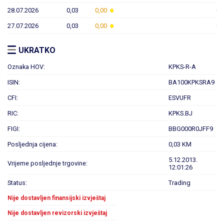
28.07.2026
0,03
0,00
0,
27.07.2026
0,03
0,00
0,
UKRATKO
Oznaka HOV:
KPKS-R-A
ISIN:
BA100KPKSRA9
CFI:
ESVUFR
RIC:
KPKS.BJ
FIGI:
BBG000R0JFF9
Posljednja cijena:
0,03 KM
5.12.2013.
Vrijeme posljednje trgovine:
12:01:26
Status:
Trading
Nije dostavljen finansijski izvještaj
Nije dostavljen revizorski izvještaj