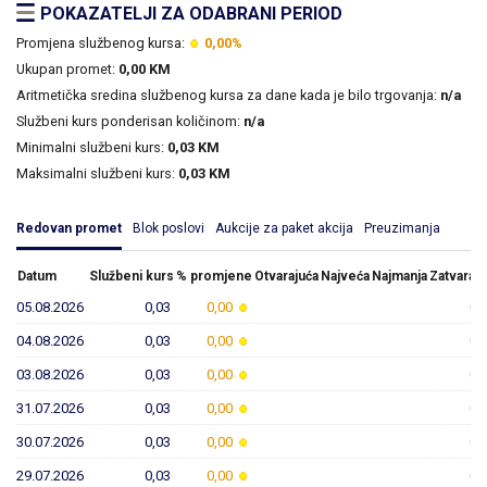
POKAZATELJI ZA ODABRANI PERIOD
Promjena službenog kursa:
0,00%
Ukupan promet:
0,00 KM
Aritmetička sredina službenog kursa za dane kada je bilo trgovanja:
n/a
Službeni kurs ponderisan količinom:
n/a
Minimalni službeni kurs:
0,03 KM
Maksimalni službeni kurs:
0,03 KM
Redovan promet
Blok poslovi
Aukcije za paket akcija
Preuzimanja
Datum
Službeni kurs
% promjene
Otvarajuća
Najveća
Najmanja
Zatvaraju
05.08.2026
0,03
0,00
0,
04.08.2026
0,03
0,00
0,
03.08.2026
0,03
0,00
0,
31.07.2026
0,03
0,00
0,
30.07.2026
0,03
0,00
0,
29.07.2026
0,03
0,00
0,