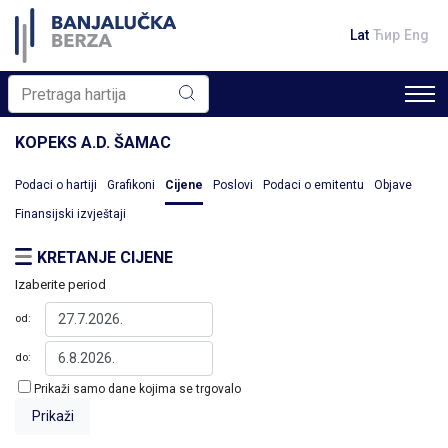
Lat
Ћир
Eng
KOPEKS A.D. ŠAMAC
Podaci o hartiji
Grafikoni
Cijene
Poslovi
Podaci o emitentu
Objave
Finansijski izvještaji
KRETANJE CIJENE
Izaberite period
od:
do:
Prikaži samo dane kojima se trgovalo