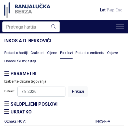
Lat
Ћир
Eng
INKOS A.D. BERKOVIĆI
Podaci o hartiji
Grafikoni
Cijene
Poslovi
Podaci o emitentu
Objave
Finansijski izvještaji
PARAMETRI
Izaberite datum trgovanja
Datum:
SKLOPLJENI POSLOVI
UKRATKO
Oznaka HOV:
INKS-R-A