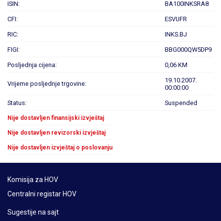
ISIN:
BA100INKSRA8
CFI:
ESVUFR
RIC:
INKS.BJ
FIGI:
BBG000QW5DP9
Posljednja cijena:
0,06 KM
19.10.2007.
Vrijeme posljednje trgovine:
00:00:00
Status:
Suspended
Nije dostavljen finansijski izvještaj
Nije dostavljen revizorski izvještaj
Nije dostavljen izvještaj o poslovanju
Komisija za HOV
Centralni registar HOV
Sugestije na sajt