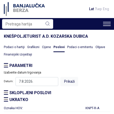
Lat
Ћир
Eng
KNEŠPOLJETURIST A.D. KOZARSKA DUBICA
Podaci o hartiji
Grafikoni
Cijene
Poslovi
Podaci o emitentu
Objave
Finansijski izvještaji
PARAMETRI
Izaberite datum trgovanja
Datum:
SKLOPLJENI POSLOVI
UKRATKO
Oznaka HOV:
KNPT-R-A