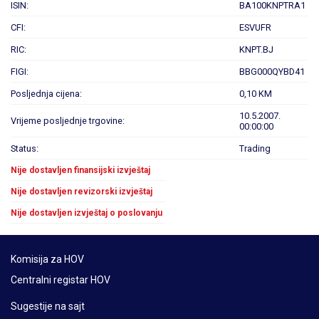
ISIN:
BA100KNPTRA1
CFI:
ESVUFR
RIC:
KNPT.BJ
FIGI:
BBG000QYBD41
Posljednja cijena:
0,10 KM
10.5.2007.
Vrijeme posljednje trgovine:
00:00:00
Status:
Trading
Nije dostavljen finansijski izvještaj
Nije dostavljen revizorski izvještaj
Nije dostavljen izvještaj o poslovanju
Komisija za HOV
Centralni registar HOV
Sugestije na sajt